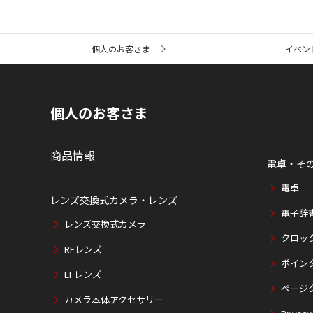
サ
個人のお客さま
イベン
イ
ト
内
の
現
個人のお客さま
在
位
置
商品情報
電卓・そ
電卓
レンズ交換式カメラ・レンズ
電子辞
レンズ交換式カメラ
クロッ
RFレンズ
ポイン
EFレンズ
ページ
カメラ本体アクセサリー