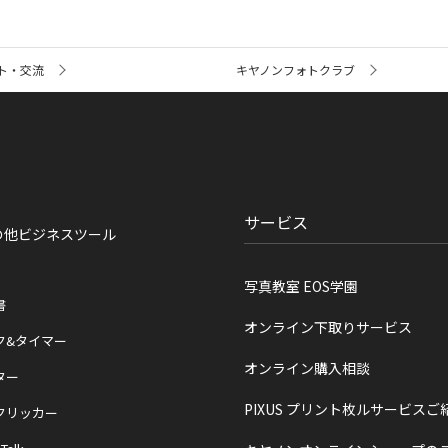
ト・交流
キヤノンフォトクラブ
サービス
の他ビジネスツール
写真教室 EOS学園
書
オンライン下取りサービス
ク&タイマー
オンライン購入相談
ター
PIXUS プリント枚ルサービスご
クリッカー