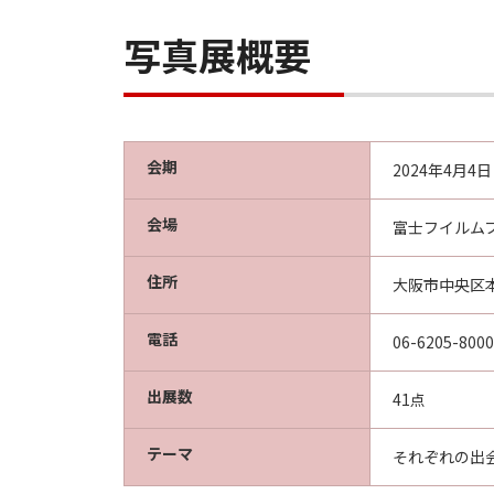
写真展概要
会期
2024年4月4
会場
富士フイルム
住所
大阪市中央区本
電話
06-6205-8000
出展数
41点
テーマ
それぞれの出