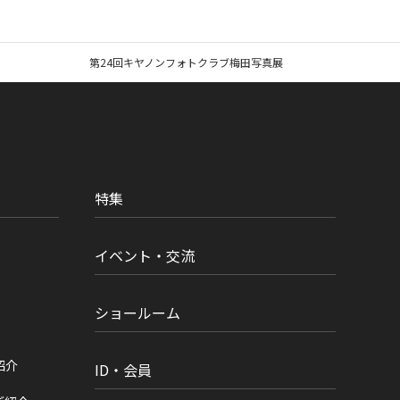
第24回キヤノンフォトクラブ梅田写真展
特集
イベント・交流
ショールーム
紹介
ID・会員