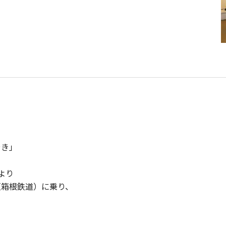
やき」
より
根鉄道）に乗り、