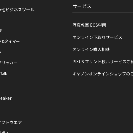
サービス
の他ビジネスツール
写真教室 EOS学園
書
オンライン下取りサービス
ク&タイマー
オンライン購入相談
ター
PIXUS プリント枚ルサービスご
クリッカー
 Talk
キヤノンオンラインショップの
eaker
ソフトウエア
リティ