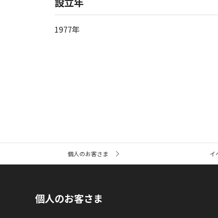
設立年
1977年
サ
個人のお客さま
イ
イ
ト
内
の
現
個人のお客さま
在
位
置