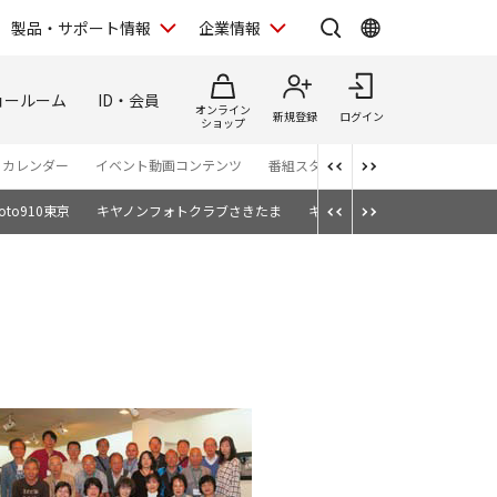
製品・サポート情報
企業情報
ョールーム
ID・会員
オンライン
新規登録
ログイン
ショップ
・カレンダー
イベント動画コンテンツ
番組スタッフが語る TBS「世界遺産
to910東京
キヤノンフォトクラブさきたま
キヤノンフォトクラブ湘南