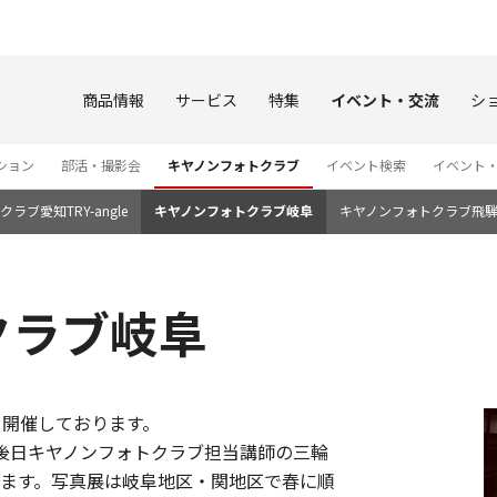
このページの本文へ
商品情報
サービス
特集
イベント・交流
シ
ション
部活・撮影会
キヤノンフォトクラブ
イベント検索
イベント
ラブ愛知TRY-angle
キヤノンフォトクラブ岐阜
キヤノンフォトクラブ飛
クラブ岐阜
を開催しております。
後日キヤノンフォトクラブ担当講師の三輪
ます。写真展は岐阜地区・関地区で春に順