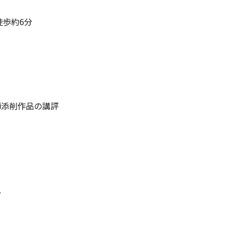
徒歩約6分
師添削作品の講評
。