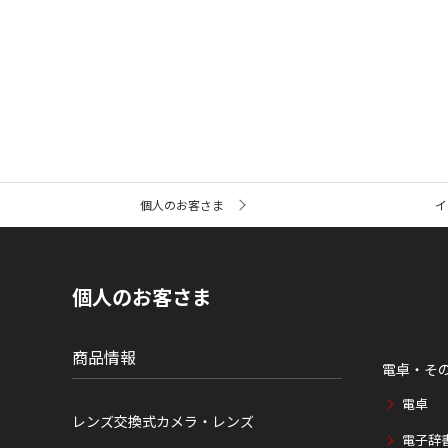
サ
個人のお客さま
イ
イ
ト
内
の
現
個人のお客さま
在
位
置
商品情報
電卓・そ
電卓
レンズ交換式カメラ・レンズ
電子辞