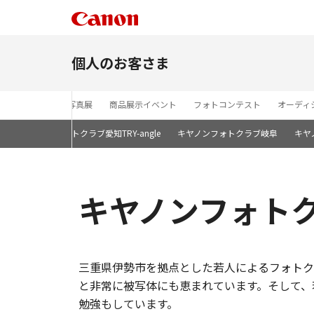
個人のお客さま
セミナー
写真展
商品展示イベント
フォトコンテスト
オーディ
屋
キヤノンフォトクラブ愛知TRY-angle
キヤノンフォトクラブ岐阜
キヤ
キヤノンフォト
三重県伊勢市を拠点とした若人によるフォトク
と非常に被写体にも恵まれています。そして、
勉強もしています。