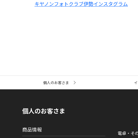
キヤノンフォトクラブ伊勢インスタグラム
サ
個人のお客さま
イ
イ
ト
内
の
現
個人のお客さま
在
位
置
商品情報
電卓・そ