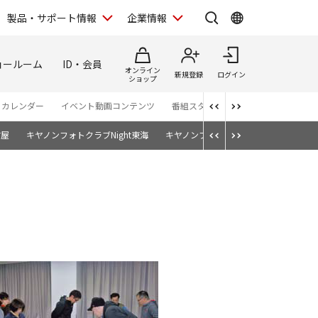
製品・サポート情報
企業情報
ョールーム
ID・会員
オンライン
新規登録
ログイン
ショップ
・カレンダー
イベント動画コンテンツ
番組スタッフが語る TBS「世界遺産
古屋
キヤノンフォトクラブNight東海
キヤノンフォトクラブ沼津
キヤノン