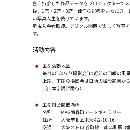
各自持参した作品データをプロジェクターでス
後、1席・2席・3席・佳作の選考をいただき
い写真人生を続けています。
新規入会者歓迎。デジタル関西で楽しく写真を
す。
活動内容
主な活動地区
毎月の“ぶらり撮影会”は近郊の四季の風
上期、下期の撮影会は日頃の撮影範囲から
（山本学講師同行）
主な例会開催場所
名称： MAG南森町アートギャラリー
住所： 大阪市北区東天満2-10-16
交通： 大阪メトロ 谷町線 南森町駅 3