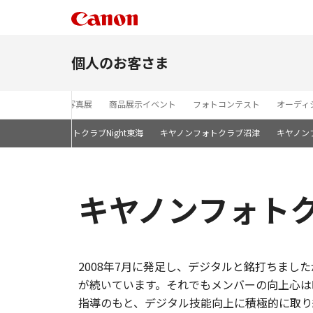
個人のお客さま
セミナー
写真展
商品展示イベント
フォトコンテスト
オーディ
屋
キヤノンフォトクラブNight東海
キヤノンフォトクラブ沼津
キヤノン
キヤノンフォト
2008年7月に発足し、デジタルと銘打ちまし
が続いています。それでもメンバーの向上心は
指導のもと、デジタル技能向上に積極的に取り