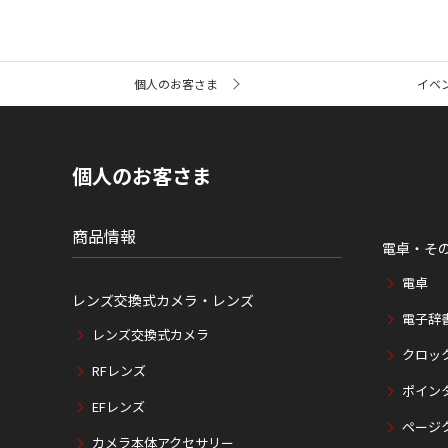
サ
個人のお客さま
イベ
イ
ト
内
の
現
個人のお客さま
在
位
置
商品情報
電卓・そ
電卓
レンズ交換式カメラ・レンズ
電子辞
レンズ交換式カメラ
クロッ
RFレンズ
ポイン
EFレンズ
ページ
カメラ本体アクセサリー