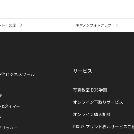
ント・交流
キヤノンフォトクラブ
サービス
の他ビジネスツール
写真教室 EOS学園
書
オンライン下取りサービス
ク&タイマー
オンライン購入相談
ター
PIXUS プリント枚ルサービスご
クリッカー