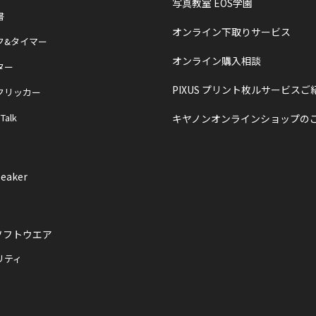
写真教室 EOS学園
書
オンライン下取りサービス
ク&タイマー
オンライン購入相談
ター
PIXUS プリント枚ルサービスご
クリッカー
 Talk
キヤノンオンラインショップの
eaker
ソフトウエア
リティ