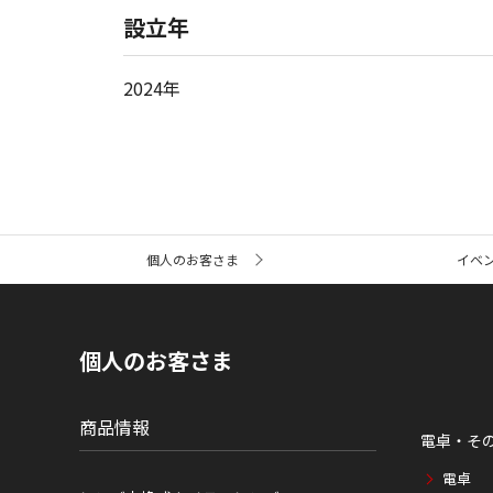
設立年
2024年
サ
個人のお客さま
イベ
イ
ト
内
の
現
個人のお客さま
在
位
置
商品情報
電卓・そ
電卓