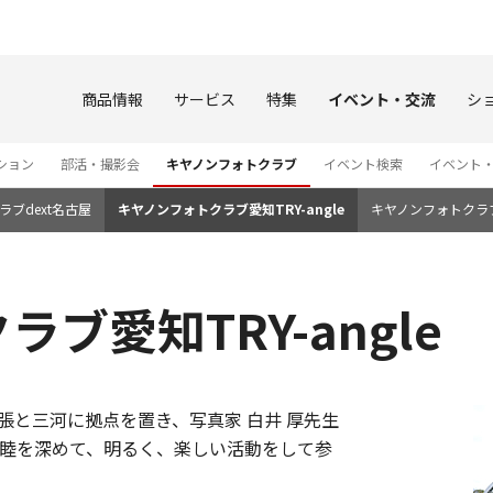
このページの本文へ
商品情報
サービス
特集
イベント・交流
シ
ション
部活・撮影会
キヤノンフォトクラブ
イベント検索
イベント
ブdext名古屋
キヤノンフォトクラブ愛知TRY-angle
キヤノンフォトクラ
ブ愛知TRY-angle
尾張と三河に拠点を置き、写真家 白井 厚先生
睦を深めて、明るく、楽しい活動をして参