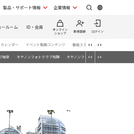
製品・サポート情報
企業情報
ョールーム
ID・会員
オンライン
新規登録
ログイン
ショップ
・カレンダー
イベント動画コンテンツ
番組スタッフが語る TBS「世界遺産
ブ岐阜
キヤノンフォトクラブ飛騨
キヤノンフォトクラブ伊勢
キヤノン