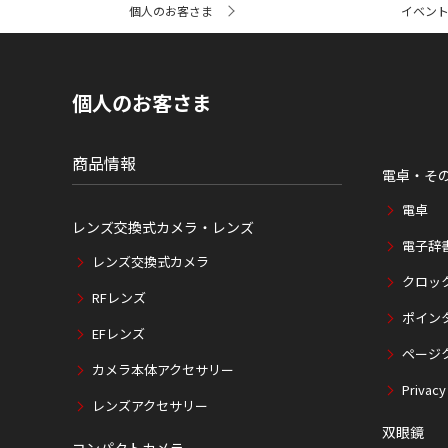
個人のお客さま
イベン
イ
ト
内
の
現
個人のお客さま
在
位
置
商品情報
電卓・そ
電卓
レンズ交換式カメラ・レンズ
電子辞
レンズ交換式カメラ
クロッ
RFレンズ
ポイン
EFレンズ
ページ
カメラ本体アクセサリー
Privacy
レンズアクセサリー
双眼鏡
コンパクトカメラ