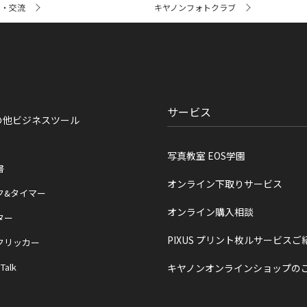
ト・交流
キヤノンフォトクラブ
サービス
の他ビジネスツール
写真教室 EOS学園
書
オンライン下取りサービス
ク&タイマー
オンライン購入相談
ター
PIXUS プリント枚ルサービスご
クリッカー
 Talk
キヤノンオンラインショップの