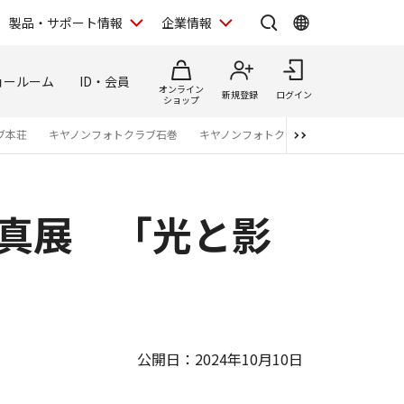
製品・サポート情報
企業情報
ョールーム
ID・会員
オンライン
新規登録
ログイン
ショップ
ブ本荘
キヤノンフォトクラブ石巻
キヤノンフォトクラブ仙台
キヤノンフ
写真展 「光と影
公開日：2024年10月10日