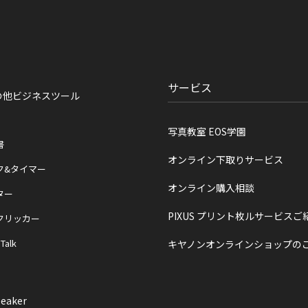
サービス
の他ビジネスツール
写真教室 EOS学園
書
オンライン下取りサービス
ク&タイマー
オンライン購入相談
ター
PIXUS プリント枚ルサービスご
クリッカー
 Talk
キヤノンオンラインショップの
eaker