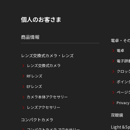
内
の
現
個人のお客さま
在
位
置
商品情報
電卓・そ
電卓
レンズ交換式カメラ・レンズ
電子辞
レンズ交換式カメラ
クロッ
RFレンズ
ポイン
EFレンズ
ページ
カメラ本体アクセサリー
Privacy
レンズアクセサリー
双眼鏡
コンパクトカメラ
Light＆Sp
コンパクトカメラ アクセサリー