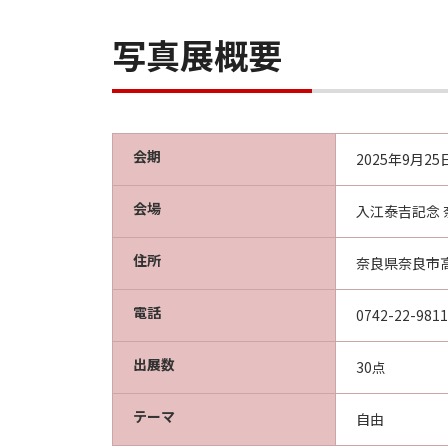
写真展概要
会期
2025年9月2
会場
入江泰吉記念
住所
奈良県奈良市高
電話
0742-22-9811
出展数
30点
テーマ
自由