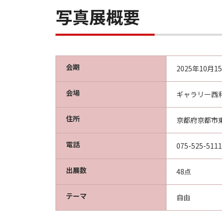
写真展概要
会期
2025年10月
会場
ギャラリー西
住所
京都府京都市
電話
075-525-5111
出展数
48点
テーマ
自由