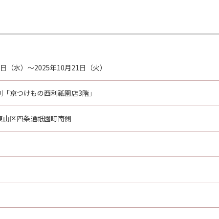
15日（水）～2025年10月21日（火）
利「京つけもの西利祇園店3階」
東山区四条通祇園町南側