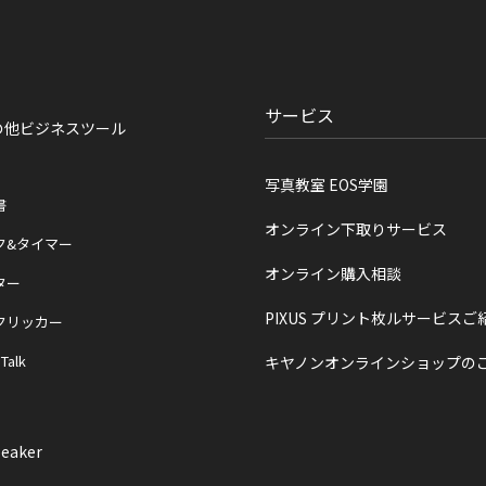
サービス
の他ビジネスツール
写真教室 EOS学園
書
オンライン下取りサービス
ク&タイマー
オンライン購入相談
ター
PIXUS プリント枚ルサービスご
クリッカー
 Talk
キヤノンオンラインショップの
eaker