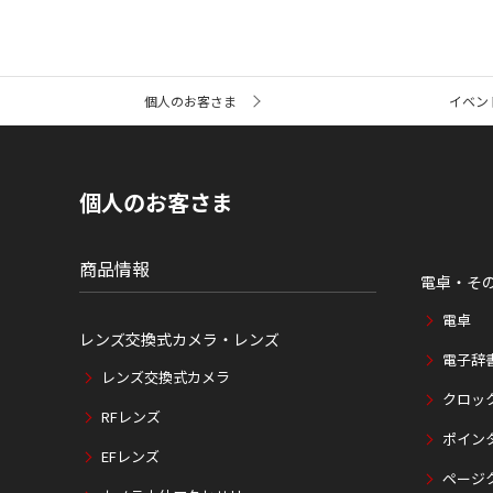
サ
個人のお客さま
イベン
イ
ト
内
の
現
個人のお客さま
在
位
置
商品情報
電卓・そ
電卓
レンズ交換式カメラ・レンズ
電子辞
レンズ交換式カメラ
クロッ
RFレンズ
ポイン
EFレンズ
ページ