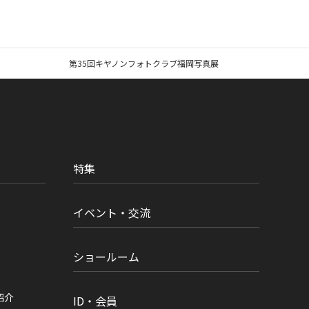
第35回キヤノンフォトクラブ福岡写真展
特集
イベント・交流
ショールーム
紹介
ID・会員