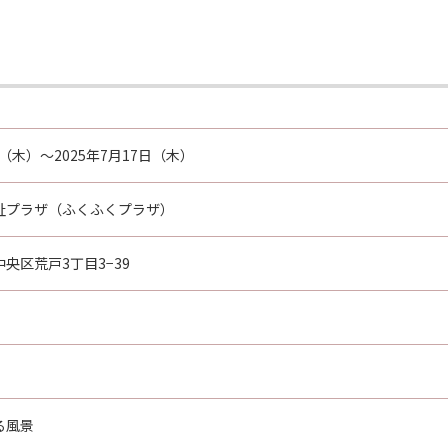
日（木）～2025年7月17日（木）
祉プラザ（ふくふくプラザ）
央区荒戸3丁目3−39
る風景