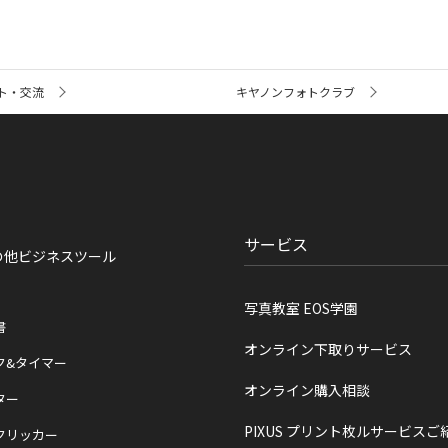
ト・交流
キヤノンフォトクラブ
サービス
の他ビジネスツール
写真教室 EOS学園
書
オンライン下取りサービス
ク&タイマー
オンライン購入相談
ター
PIXUS プリント枚ルサービスご
クリッカー