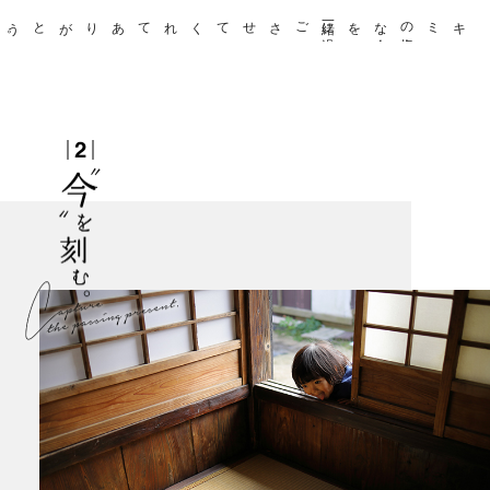
ありがとう
。
ごさせてくれて
一緒に
過
、
キミの
大切
な
今
を