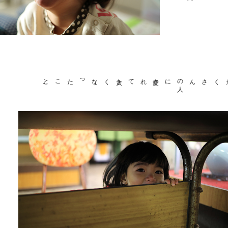
大きくなったこと
。
愛されて
に
た