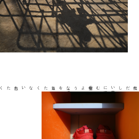
忘れたくない
。
。
逃したくない
、
宝物のような
一瞬
を
む
慌ただしい
毎日
に
潜