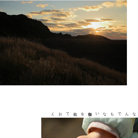
残しておく
。
を
特別な
今
なんでもない