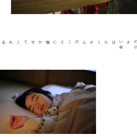
気づかせてくれる
。
たくさんのことに
は