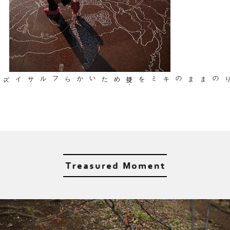
フルサイズ
。
めたいから
受け
止
ありのままのキミを