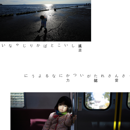
ばかりじゃない
。
しいこと
人生は
楽
いつか
力
になるように
。
が