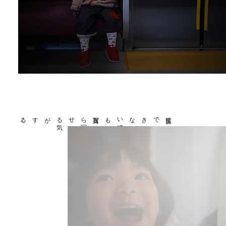
写真なら
写
せる
気
がする
。
、
言葉にできない
感情
も