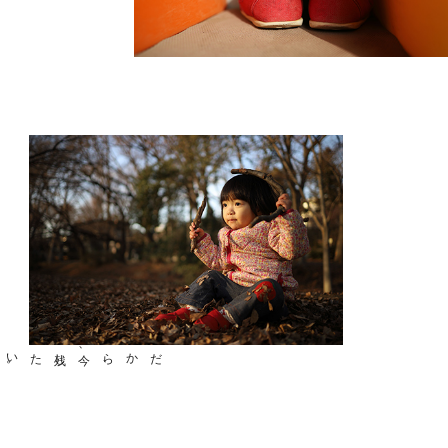
残したい
。
今、
だから
、