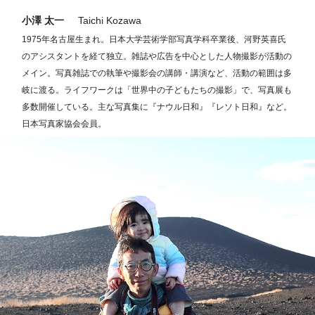
小澤 太一
Taichi Kozawa
1975年名古屋生まれ。日本大学芸術学部写真学科卒業後、河野英喜氏
のアシスタントを経て独立。雑誌や広告を中心とした人物撮影が活動の
メイン。写真雑誌での執筆や撮影会の講師・講演など、活動の範囲は多
岐に渡る。ライフワークは「世界中の子どもたちの撮影」で、写真展も
多数開催している。主な写真集に『ナウル日和』『レソト日和』など。
日本写真家協会会員。