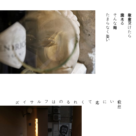
たまらなく楽しい。
そんな時間も
調理法を考える。
素敵な素材を見つけたら
フルサイズ
。
応えてくれるのは
いに
私の
想