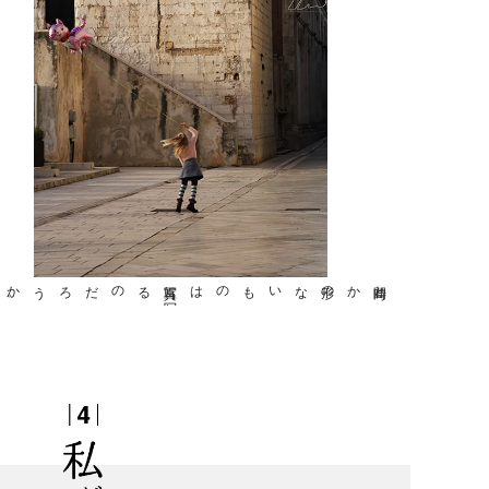
写真に
写
るのだろうか
。
形のないものは
時間とか