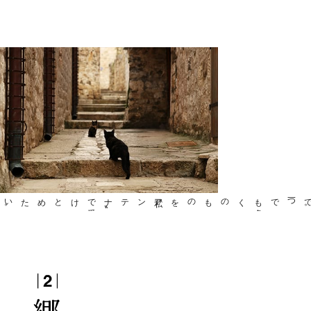
〝私アンテナ
〟
で
受
けとめたい
。
くのものを
一つでも
多