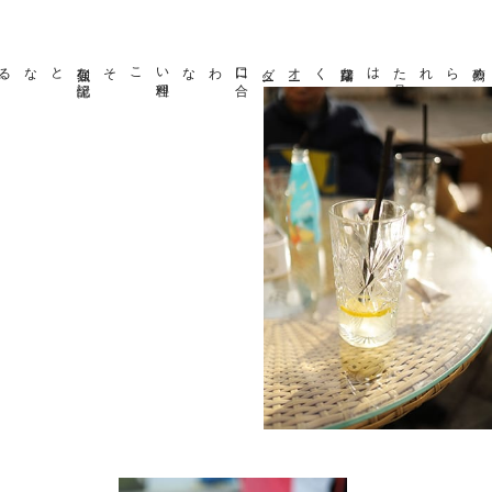
強烈な
記憶
となる
。
こそ
口に
合
わない
料理
ー。
躊躇なくオ
ー
ダ
は
薦められた
品