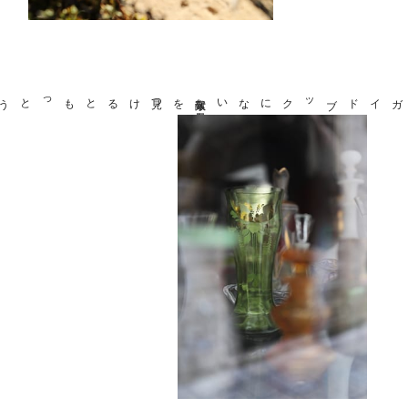
もっとうれしい
。
見つけると
を
素敵な
景色
ガイドブックにない