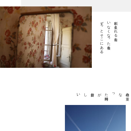
ずっとそこにある。
いなくなった後も
私が生まれる前も
愛おしい
。
が
積み
重
なった
時間