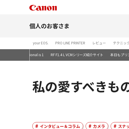
個人のお客さま
your EOS.
PRO LINE PRINTER
レビュー
テクニッ
of "V1"
Professional is 1
RF F1.4 L VCMシリーズ紹介サイト
本日もプリ
私の愛すべきもの
インタビュー＆コラム
カメラ
スナ