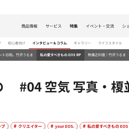
このページの本文へ
商品情報
サービス
特集
イベント・交流
シ
ク
初心者向け
インタビュー＆コラム
ギャラリー
ライフスタイル
ント日和。竹沢うるま
私の愛すべきもの EOS RP
熱情之印度｜竹沢うるま
 #04 空気 写真・榎
ップ
クリエイター
your EOS.
私の愛すべきもの EOS 