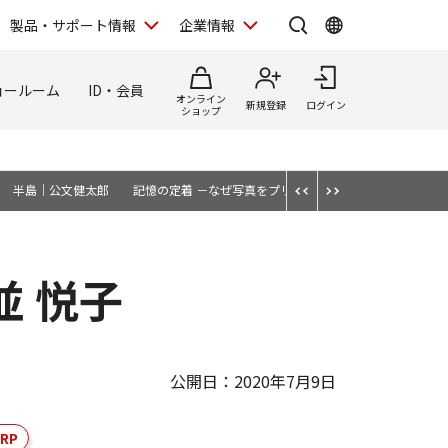
製品・サポート情報
企業情報
ョールーム
ID・会員
オンライン
新規登録
ログイン
ショップ
半島｜公文健太郎
記憶の定着 －なぜ写真をプリントするのか－
EOSの
並 悦子
公開日：2020年7月9日
RP