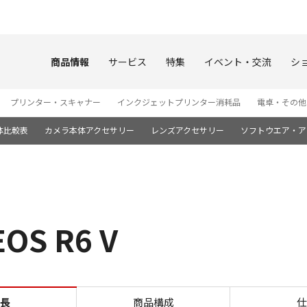
このページの本文へ
商品情報
サービス
特集
イベント・交流
シ
プリンター・スキャナー
インクジェットプリンター消耗品
電卓・その他
体比較表
カメラ本体アクセサリー
レンズアクセサリー
ソフトウエア・ア
S R6 V
多彩な映像表現
長
商品構成
仕