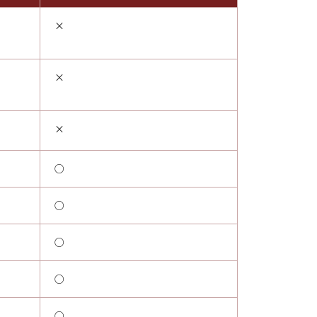
×
×
×
○
○
○
○
○