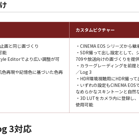
け
カスタムピクチャー
静止画と同じ画づくり
・CINEMA EOS シリーズから
可能
・SDR撮って出し設定として、
le Editorでより広い調整が可
709や放送向けの画づくりを提供する
・カラーグレーディングを前提とし
肌色再現や記憶色に基づいた色再
／Log 3
・HDR環境視聴用にHDR撮って
・いずれの設定もCINEMA E
なめらかなスキントーンと自然
・3D LUTをカメラ内に登録し、
使用可能
Log 3対応