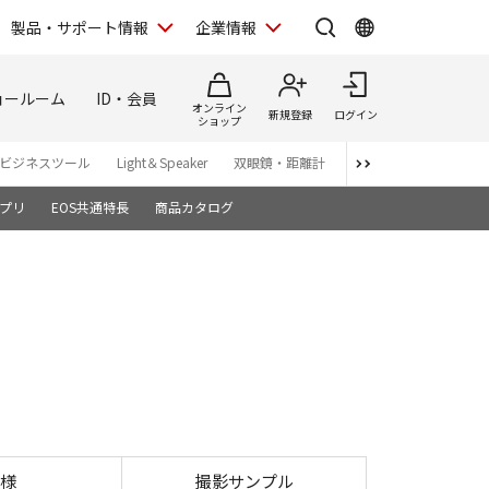
製品・サポート情報
企業情報
ョールーム
ID・会員
オンライン
新規登録
ログイン
ショップ
ビジネスツール
Light＆Speaker
双眼鏡・距離計
写真集
アプリ・ソ
プリ
EOS共通特長
商品カタログ
様
撮影サンプル