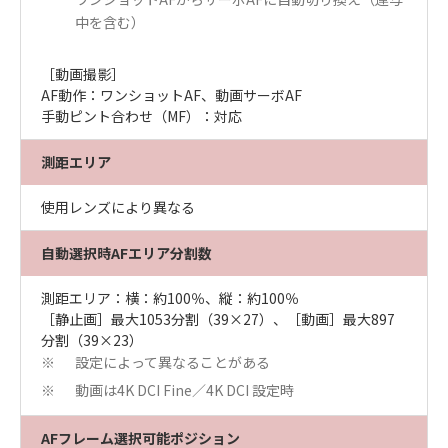
中を含む）
［動画撮影］
AF動作：ワンショットAF、動画サーボAF
手動ピント合わせ（MF）：対応
測距エリア
使用レンズにより異なる
自動選択時AFエリア分割数
測距エリア：横：約100％、縦：約100％
［静止画］最大1053分割（39×27）、［動画］最大897
分割（39×23）
設定によって異なることがある
※
動画は4K DCI Fine／4K DCI 設定時
※
AFフレーム選択可能ポジション