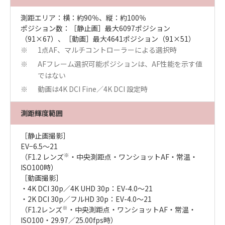
測距エリア：横：約90％、縦：約100％
ポジション数：［静止画］最大6097ポジション
（91×67）、［動画］最大4641ポジション（91×51）
1点AF、マルチコントローラーによる選択時
※
AFフレーム選択可能ポジションは、AF性能を示す値
※
ではない
動画は4K DCI Fine／4K DCI 設定時
※
測距輝度範囲
［静止画撮影］
EV−6.5〜21
※
（F1.2 レンズ
・中央測距点・ワンショットAF・常温・
ISO100時）
［動画撮影］
・4K DCI 30p／4K UHD 30p：EV-4.0～21
・2K DCI 30p／フルHD 30p：EV-4.0～21
※
（F1.2レンズ
・中央測距点・ワンショットAF・常温・
ISO100・29.97／25.00fps時）