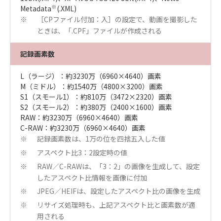
※
Metadata
(.XML)
［CPファイル付加：入］の設定で、動画を撮影した
※
ときは、「.CPF」ファイルが作成される
記録画素数
L（ラージ）：約3230万（6960×4640）画素
M（ミドル）：約1540万（4800×3200）画素
S1（スモール1）：約810万（3472×2320）画素
S2（スモール2）：約380万（2400×1600）画素
RAW：約3230万（6960×4640）画素
C-RAW：約3230万（6960×4640）画素
記録画素数は、1万の位を四捨五入した値
※
アスペクト比3：2設定時の値
※
RAW／C-RAWは、「3：2」の画像を生成して、設定
※
したアスペクト比情報を画像に付加
JPEG／HEIFは、設定したアスペクト比の画像を生成
※
リサイズ処理時も、上記アスペクト比と画素数が適
※
用される