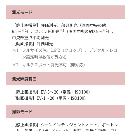
測光モード
［静止画撮影］評価測光、部分測光（画面中央の約
※1
※2
※1
6.2％
）、スポット測光
（画面中央の約2.9％
）、
中央部重点平均測光
［動画撮影］評価測光
フルサイズ時。1.6倍（クロップ）、デジタルテレコ
※1
ン設定時は数値が異なる
マルチスポット測光不可（非対応）
※2
測光輝度範囲
［静止画撮影］EV-3～20（常温・ISO100）
［動画撮影］EV-1～20（常温・ISO100）
撮影モード
［静止画撮影］シーンインテリジェントオート、ポートレ
ート、美肌、パノラマショット、料理、手持ち夜景、フレ