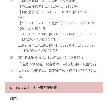
手動設定時は、以下の範囲で設定可能
※
［静止画撮影時］1／50.0～1／8192.0秒
［動画撮影時］1／50.0～1／8192.0秒（NTSC／
PAL）
［ハイフレームレート動画（179.8／150.0／119.9／
100.0fps）撮影時］
179.8fps：1／180.0秒〜1／8192.0秒、150.0fps：1
／150.6秒〜1／8192.0秒
119.9fps：1／120.3秒〜1／8192.0秒、100.00fps：
1／100.0秒〜1／8192.0秒
S&F動画撮影時は、fpsの設定により異なる
※
「推奨Tv値設定」設定時は、自動検出後に調整可能
※
ストロボ使用時は、同調速度の上限が1／65.0秒とな
※
る。
E-TTL ISOオート上限可変制御
対応