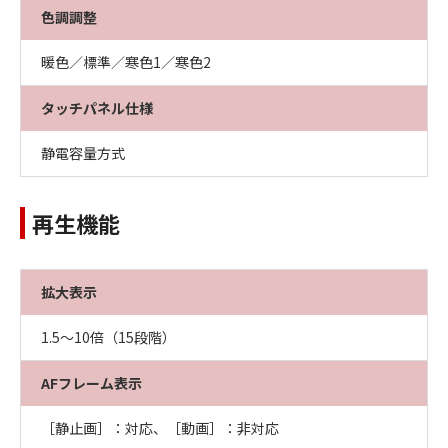
色調調整
暖色／標準／寒色1／寒色2
タッチパネル仕様
静電容量方式
再生機能
拡大表示
1.5～10倍（15段階）
AFフレーム表示
［静止画］：対応、［動画］：非対応