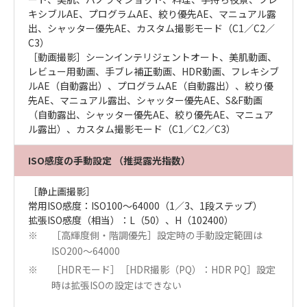
キシブルAE、プログラムAE、絞り優先AE、マニュアル露
出、シャッター優先AE、カスタム撮影モード（C1／C2／
C3）
［動画撮影］シーンインテリジェントオート、美肌動画、
レビュー用動画、手ブレ補正動画、HDR動画、フレキシブ
ルAE（自動露出）、プログラムAE（自動露出）、絞り優
先AE、マニュアル露出、シャッター優先AE、S&F動画
（自動露出、シャッター優先AE、絞り優先AE、マニュア
ル露出）、カスタム撮影モード（C1／C2／C3）
ISO感度の手動設定 （推奨露光指数）
［静止画撮影］
常用ISO感度：ISO100～64000（1／3、1段ステップ）
拡張ISO感度（相当）：L（50）、H（102400）
［高輝度側・階調優先］設定時の手動設定範囲は
※
ISO200～64000
［HDRモード］［HDR撮影（PQ）：HDR PQ］設定
※
時は拡張ISOの設定はできない