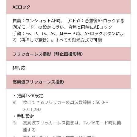
AEロック
自動：ワンショットAF時、［C.Fn2：合焦後AEロックする
測光モード］の設定に従い、合焦と同時にAEロック
手動：Fv、P、Tv、Av、Mモード時、AEロックボタンによ
る（再押しで更新）。すべての測光方式で可能
フリッカーレス撮影（静止画撮影時）
非対応
高周波フリッカーレス撮影
・推奨Tv値設定
検出できるフリッカーの周波数範囲：50.0〜
※
2011.2Hz
・手動設定
高周波フリッカーレス撮影は、Tv／Mモード時に機
※
能する