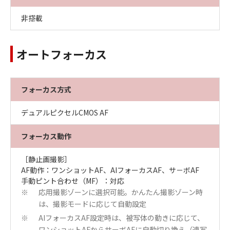
非搭載
オートフォーカス
フォーカス方式
デュアルピクセルCMOS AF
フォーカス動作
［静止画撮影］
AF動作：ワンショットAF、AIフォーカスAF、サ－ボAF
手動ピント合わせ（MF）：対応
応用撮影ゾーンに選択可能。かんたん撮影ゾーン時
※
は、撮影モードに応じて自動設定
AIフォーカスAF設定時は、被写体の動きに応じて、
※
ワンショットAFからサーボAFに自動切り換え（連写