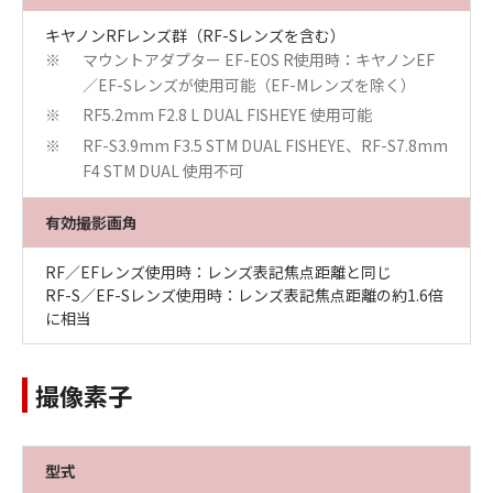
キヤノンRFレンズ群（RF-Sレンズを含む）
マウントアダプター EF-EOS R使用時：キヤノンEF
※
／EF-Sレンズが使用可能（EF-Mレンズを除く）
RF5.2mm F2.8 L DUAL FISHEYE 使用可能
※
RF-S3.9mm F3.5 STM DUAL FISHEYE、RF-S7.8mm
※
F4 STM DUAL 使用不可
有効撮影画角
RF／EFレンズ使用時：レンズ表記焦点距離と同じ
RF-S／EF-Sレンズ使用時：レンズ表記焦点距離の約1.6倍
に相当
撮像素子
型式