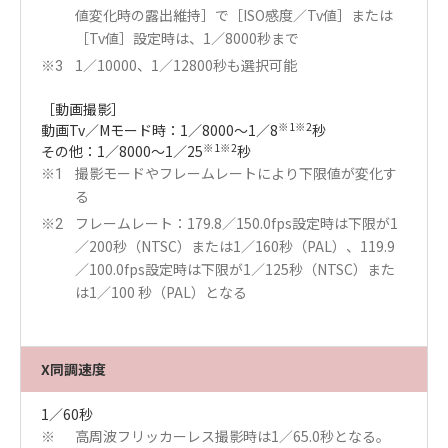
値変化時の露出維持］で［ISO感度／Tv値］または
［Tv値］設定時は、1／8000秒まで
1／10000、1／12800秒も選択可能
※3
［動画撮影］
※1※2
動画Tv／Mモード時：1／8000～1／8
秒
※1※2
その他：1／8000～1／25
秒
撮影モードやフレームレートにより下限値が変化す
※1
る
フレームレート：179.8／150.0fps設定時は下限が1
※2
／200秒（NTSC）または1／160秒（PAL）、119.9
／100.0fps設定時は下限が1／125秒（NTSC）また
は1／100 秒（PAL）となる
X同調速度
1／60秒
高周波フリッカーレス撮影時は1／65.0秒となる。
※