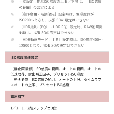
手動設定可能なISO感度の上限／下限は、［ISO感度
※
の範囲］の設定による
［高輝度側・階調優先］設定時は、低感度側が
※
ISO200〜となり、拡張ISOの設定はできない
［HDR撮影（PQ）：HDR PQ］設定時、RAW動画撮
※
影時は、拡張ISOの設定はできない
［HDR動画モード：する］設定時は、ISO感度400〜
※
12800となり、拡張ISOの設定はできない
ISO感度関連設定
［静止画撮影］ISO感度の範囲、オートの範囲、オートの
低速限界、露出補正因子、プリセットISO感度
［動画撮影］ISO感度の範囲、オートの上限、タイムラプ
スオートの上限、プリセットISO感度
露出補正
1／3、1／2段ステップ±3段