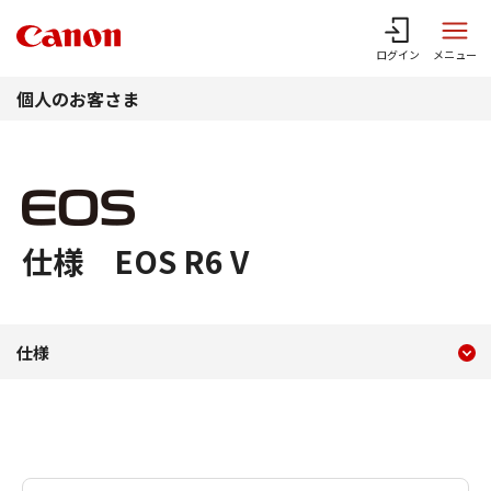
このページの本文へ
ログイン
メニュー
個人のお客さま
仕様 EOS R6 V
現在のコンテンツ
仕様 EOS R6 V
仕様
コンテンツメニュー