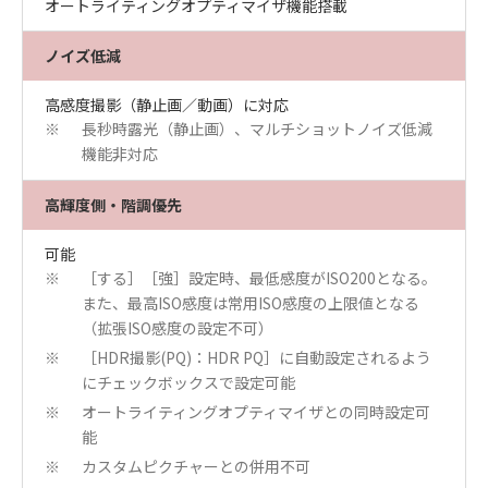
オートライティングオプティマイザ機能搭載
ノイズ低減
高感度撮影（静止画／動画）に対応
長秒時露光（静止画）、マルチショットノイズ低減
※
機能非対応
高輝度側・階調優先
可能
［する］［強］設定時、最低感度がISO200となる。
※
また、最高ISO感度は常用ISO感度の上限値となる
（拡張ISO感度の設定不可）
［HDR撮影(PQ)：HDR PQ］に自動設定されるよう
※
にチェックボックスで設定可能
オートライティングオプティマイザとの同時設定可
※
能
カスタムピクチャーとの併用不可
※