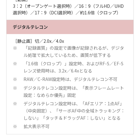
3：2（オープンゲート選択時）／16：9（フルHD／UHD
選択時）／17：9（DCI選択時）／約1.6倍（クロップ）
デジタルテレコン
［静止画］切／2.0x／4.0x
「記録画質」の設定で画像が記録されるが、デジタ
※
ル処理で拡大しているため、画質が低下する
「1.6倍（クロップ）」設定時、およびRF-S／EF-S
※
レンズ使用時は、3.2x／6.4xとなる
RAW／C-RAW設定時は、デジタルテレコン不可
※
デジタルテレコン設定時は、「表示フレームレート
※
設定：なめらか優先」固定
デジタルテレコン設定時は、「AFエリア：1点AF」
※
（中央固定）、「サーボAF中の全域トラッキング：
しない」「タッチ＆ドラッグAF：しない」となる
拡大表示不可
※