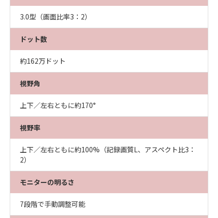
3.0型（画面比率3：2）
ドット数
約162万ドット
視野角
上下／左右ともに約170°
視野率
上下／左右ともに約100%（記録画質L、アスペクト比3：
2）
モニターの明るさ
7段階で手動調整可能