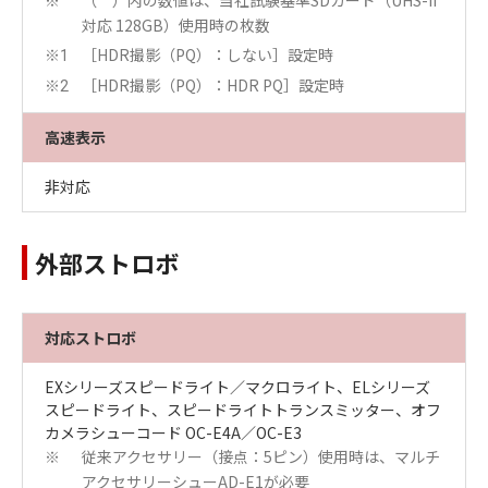
（ ）内の数値は、当社試験基準SDカード（UHS-II
※
対応 128GB）使用時の枚数
［HDR撮影（PQ）：しない］設定時
※1
［HDR撮影（PQ）：HDR PQ］設定時
※2
高速表示
非対応
外部ストロボ
対応ストロボ
EXシリーズスピードライト／マクロライト、ELシリーズ
スピードライト、スピードライトトランスミッター、オフ
カメラシューコード OC-E4A／OC-E3
従来アクセサリー（接点：5ピン）使用時は、マルチ
※
アクセサリーシューAD-E1が必要