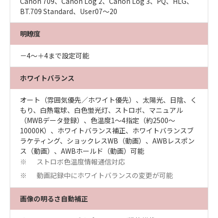
Canon 709、Canon Log 2、Canon Log 3、PQ、HLG、
BT.709 Standard、User07～20
明瞭度
－4～＋4まで設定可能
ホワイトバランス
オート（雰囲気優先／ホワイト優先）、太陽光、日陰、く
もり、白熱電球、白色蛍光灯、ストロボ、マニュアル
（MWBデータ登録）、色温度1～4指定（約2500～
10000K）、ホワイトバランス補正、ホワイトバランスブ
ラケティング、ショックレスWB（動画）、AWBレスポン
ス（動画）、AWBホールド（動画）可能
ストロボ色温度情報通信対応
※
動画記録中にホワイトバランスの変更が可能
※
画像の明るさ自動補正