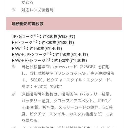
がある
対応レンズ装着時
※
連続撮影可能枚数
※1
JPEGラージ
：約330枚(約330枚)
※2
HEIFラージ
：約300枚(約300枚)
※1
RAW
：約150枚(約140枚)
※1
RAW＋JPEGラージ
：約150枚(約140枚)
※2
RAW＋HEIFラージ
：約130枚(約130枚)
当社試験基準CFexpressカード（325GB）を使用
※
し、当社試験基準（ワンショットAF、高速連続撮影
＋、ISO100、ピクチャースタイル：スタンダード、
常温：＋23℃）で測定
連続撮影可能枚数は、撮影条件（バッテリー残量、
※
バッテリー温度、クロップ／アスペクト、JPEG／
HEIF画質、被写体、メモリーカードの銘柄、ISO感
度、ピクチャースタイル、カスタム機能など）によ
り異なる