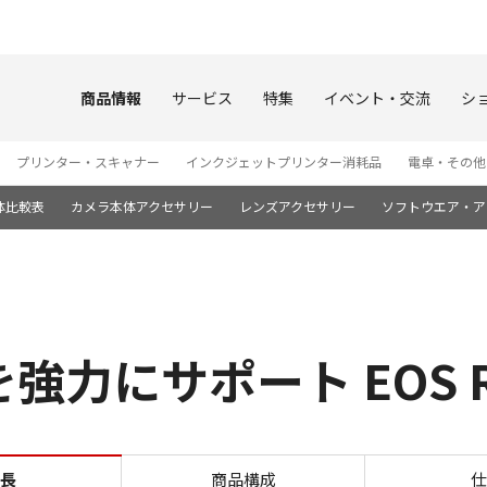
このページの本文へ
商品情報
サービス
特集
イベント・交流
シ
プリンター・スキャナー
インクジェットプリンター消耗品
電卓・その他
体比較表
カメラ本体アクセサリー
レンズアクセサリー
ソフトウエア・ア
力にサポート EOS R
ソロオペレートを強力にサポート
長
商品構成
仕