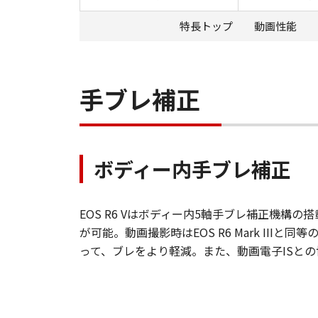
特長トップ
動画性能
手ブレ補正
ボディー内手ブレ補正
EOS R6 Vはボディー内5軸手ブレ補正機
が可能。動画撮影時はEOS R6 Mark II
って、ブレをより軽減。また、動画電子ISと