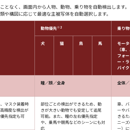
ことなく、画面内から人物、動物、乗り物を自動検出します。
類や構図に応じて最適な主被写体を自動選択します。
※2
動物優先
乗り物
犬
猫
鳥
馬
モータ
（車、
フォー
ー・ラ
バイク
瞳／顔／全身
全体／
粧、マスク装着時
部位ごとの検出ができるため、動
車、バ
、高精度な検出が
きが大きい動物でも安定して追尾
ーやバ
右優先指定も可
可能。また、瞳の左右優先指定
きるた
や、乗馬や競馬などのシーンにも対
ニーズ
応
ー）に