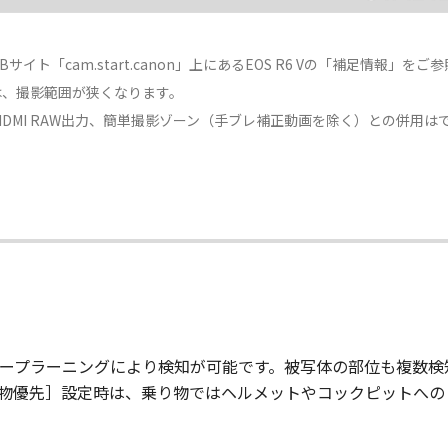
ト「cam.start.canon」上にあるEOS R6 Vの「補足情報」をご
は、撮影範囲が狭くなります。
HDMI RAW出力、簡単撮影ゾーン（手ブレ補正動画を除く）との併用は
ープラーニングにより検知が可能です。被写体の部位も複数検
物優先］設定時は、乗り物ではヘルメットやコックピットへの