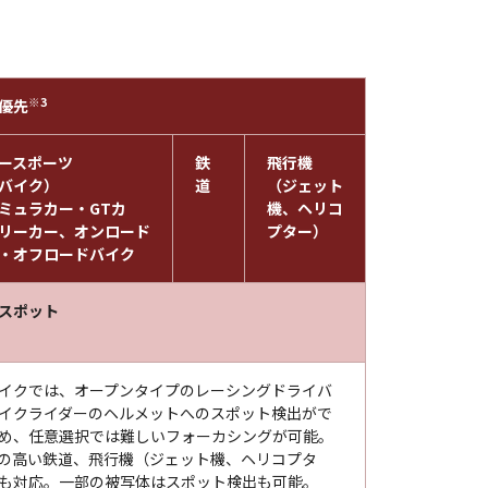
※3
優先
ースポーツ
鉄
飛行機
バイク）
道
（ジェット
ミュラカー・GTカ
機、ヘリコ
リーカー、オンロード
プター）
・オフロードバイク
スポット
イクでは、オープンタイプのレーシングドライバ
イクライダーのヘルメットへのスポット検出がで
め、任意選択では難しいフォーカシングが可能。
の高い鉄道、飛行機（ジェット機、ヘリコプタ
も対応。一部の被写体はスポット検出も可能。