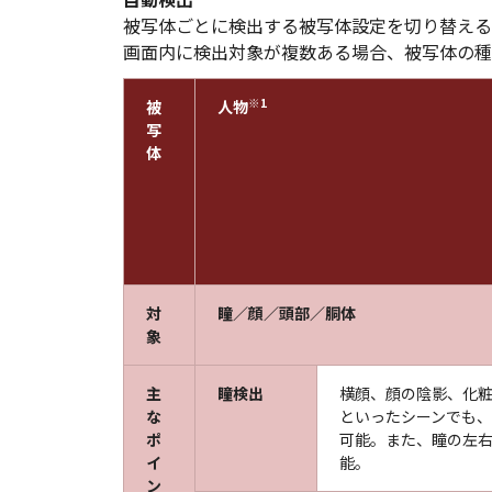
被写体ごとに検出する被写体設定を切り替える
画面内に検出対象が複数ある場合、被写体の種
※1
被
人物
写
体
対
瞳／顔／頭部／胴体
象
主
瞳検出
横顔、顔の陰影、化
な
といったシーンでも
ポ
可能。また、瞳の左
イ
能。
ン