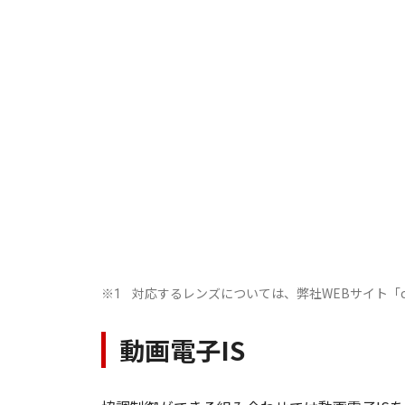
対応するレンズについては、弊社WEBサイト「cam.
※1
動画電子IS