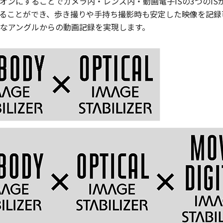
オンにすることでカメラ内・レンズ内・動画電子ISの3つのI
ることができ、歩き撮りや手持ち撮影時も安定した映像を記録
なアングルからの動画記録を実現します。