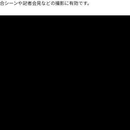
合シーンや記者会見などの撮影に有効です。