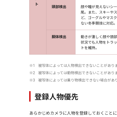
ト
頭部検出
顔や瞳が見えないシ
尾。また、スキーや
ど、ゴーグルやマス
ない冬季競技に対応
胴体検出
動きが激しく顔や頭
状況でも人物をトラ
トを維持。
被写体によっては人物検出できないことがあり
※1
被写体によっては動物検出できないことがあり
※2
被写体によっては乗り物検出できない場合があ
※3
登録人物優先
あらかじめカメラに⼈物を登録しておくことに