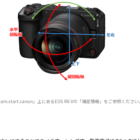
start.canon」上にあるEOS R6 Vの「補足情報」をご参照ください