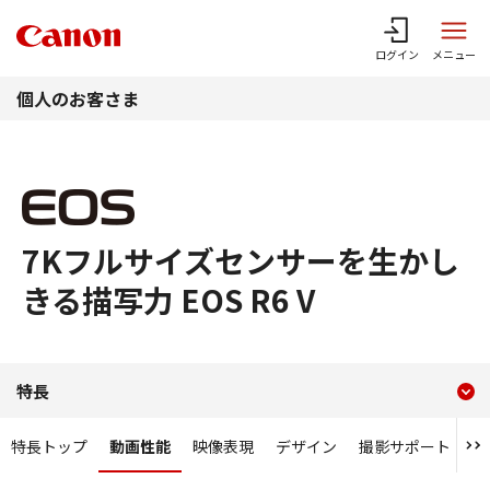
このページの本文へ
ログイン
メニュー
個人のお客さま
7Kフルサイズセンサーを生かし
きる描写力 EOS R6 V
現在のコンテンツ
7Kフルサイズセンサーを活
特長
コンテンツメニュー
特長トップ
動画性能
映像表現
デザイン
撮影サポート
静