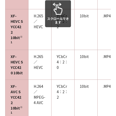
XF-
H.265
YCbCr
10bit
.MP4
スクロールでき
HEVC S
／
4：2：
ます
YCC42
HEVC
2
2
※
10bit
1
XF-
H.265
YCbCr
10bit
.MP4
HEVC S
／
4：2：
YCC42
HEVC
0
0 10bit
XF-
H.264
YCbCr
10bit
.MP4
AVC S
／
4：2：
YCC42
MPEG-
2
2
4 AVC
※
10bit
1