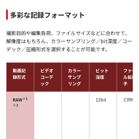
多彩な記録フォーマット
撮影目的や編集負荷、ファイルサイズなどに合わせて、
解像度はもちろん、カラーサンプリング／bit深度／コー
デック／圧縮形式を選択することが可能です。
動画記
ビデオ
カラー
ビット
ファイ
録形式
コーデ
サンプ
深度
ル拡張
ック
リング
子
※1
RAW
12bit
.CRM
※2