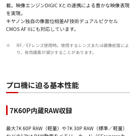
載。映像エンジンDIGIC Xとの連携による豊かな映像表現
を実現。
キヤノン独自の像面位相差AF技術デュアルピクセル
CMOS AF IIにも対応しています。
RF／EFレンズ使用時。使用するレンズまたは画像処理によ
※
り、有効画素が減少することがあります。
プロ機に迫る基本性能
7K60P内蔵RAW収録
最大7K 60P RAW（軽量）や7K 30P RAW（標準／軽量）
などの12bit RAW動画をメモリーカード（CFexpressカー