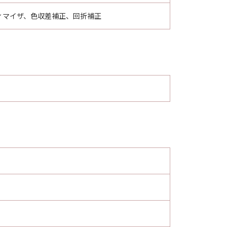
ィマイザ、色収差補正、回折補正