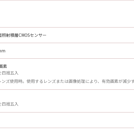
照射積層CMOSセンサー
mm
万画素
を四捨五入
Fレンズ使用時。使用するレンズまたは画像処理により、有効画素が減少
を四捨五入