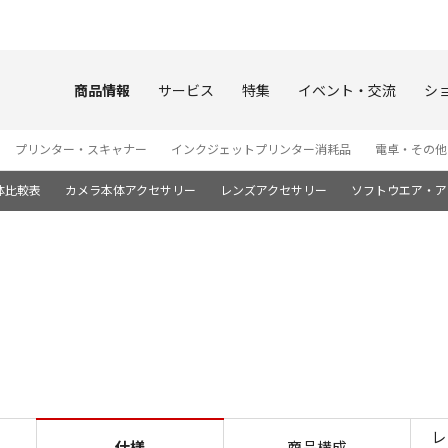
このページの本文へ
商品情報
サービス
特集
イベント・交流
シ
プリンター・スキャナー
インクジェットプリンター消耗品
電卓・その他
体比較表
カメラ本体アクセサリー
レンズアクセサリー
ソフトウエア・ア
仕様 EOS R1
レ
仕様
商品構成