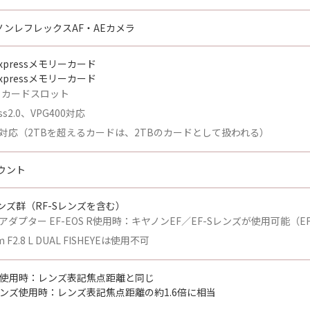
ンレフレックスAF・AEカメラ
xpressメモリーカード
xpressメモリーカード
B：カードスロット
ess2.0、VPG400対応
で対応（2TBを超えるカードは、2TBのカードとして扱われる）
ウント
ンズ群（RF-Sレンズを含む）
アダプター EF-EOS R使用時：キヤノンEF／EF-Sレンズが使用可能（E
m F2.8 L DUAL FISHEYEは使用不可
ズ使用時：レンズ表記焦点距離と同じ
-Sレンズ使用時：レンズ表記焦点距離の約1.6倍に相当