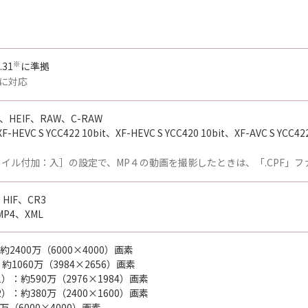
※
.31
に準拠
に対応
、HEIF、RAW、C-RAW
EVC S YCC422 10bit、XF-HEVC S YCC420 10bit、XF-AVC S YCC422
ァイル付加：入］の設定で、MP４の動画を撮影したときは、「.CPF」
HIF、CR3
P4、XML
2400万（6000×4000）画素
1060万（3984×2656）画素
）：約590万（2976×1984）画素
）：約380万（2400×1600）画素
0万（6000×4000）画素