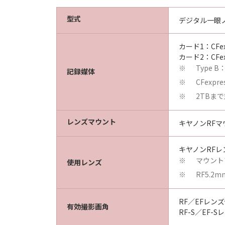
型式
デジタル一眼ノ
カード1：CFe
カード2：CFe
Type 
※
記録媒体
CFexpr
※
2TBま
※
レンズマウント
キヤノンRFマ
キヤノンRFレ
マウント
※
使用レンズ
RF5.2m
※
RF／EFレン
有効撮影画角
RF-S／EF