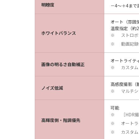
明瞭度
－4～＋4まで
オート（雰囲
温度指定（約2
ホワイトバランス
ストロボ
※
動画記録
※
オートライテ
画像の明るさ自動補正
カスタム
※
高感度撮影（
ノイズ低減
マルチシ
※
可能
［HDR
※
高輝度側・階調優先
オートラ
※
カスタム
※