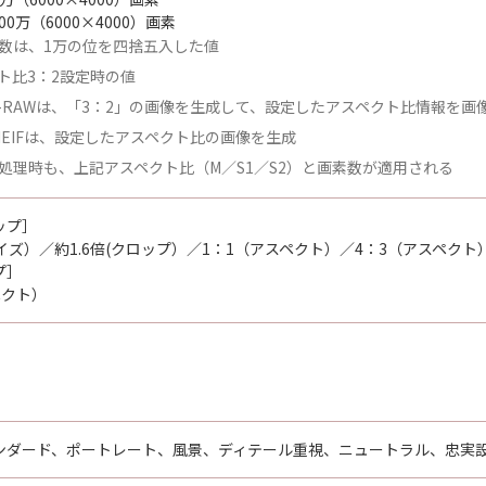
00万（6000×4000）画素
数は、1万の位を四捨五入した値
ト比3：2設定時の値
C-RAWは、「3：2」の画像を生成して、設定したアスペクト比情報を画
／HEIFは、設定したアスペクト比の画像を生成
処理時も、上記アスペクト比（M／S1／S2）と画素数が適用される
ップ］
イズ）／約1.6倍(クロップ）／1：1（アスペクト）／4：3（アスペクト
プ］
ペクト）
ンダード、ポートレート、風景、ディテール重視、ニュートラル、忠実設