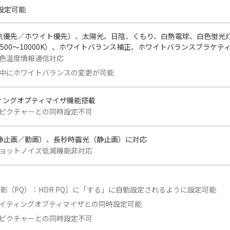
設定可能
気優先／ホワイト優先）、太陽光、日陰、くもり、白熱電球、白色蛍光灯
500～10000K）、ホワイトバランス補正、ホワイトバランスブラケテ
色温度情報通信対応
中にホワイトバランスの変更が可能
ィングオプティマイザ機能搭載
ピクチャーとの同時設定不可
静止画／動画）、長秒時露光（静止画）に対応
ョットノイズ低減機能非対応
撮影（PQ）：HDR PQ］に「する」に自動設定されるように設定可能
イティングオブティマイザとの同時設定可能
ピクチャーとの同時設定不可