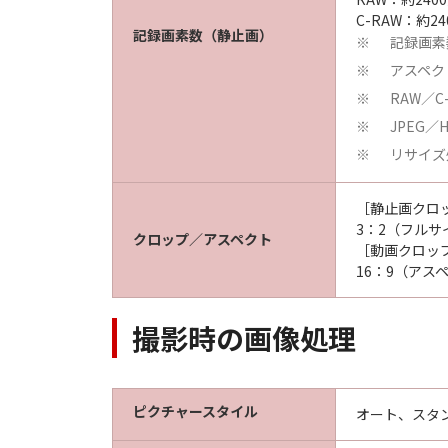
C-RAW：約24
記録画素数（静止画）
記録画素
※
アスペク
※
RAW／
※
JPEG
※
リサイズ
※
［静止画クロ
3：2（フルサ
クロップ／アスペクト
［動画クロッ
16：9（アス
撮影時の画像処理
ピクチャースタイル
オート、スタ