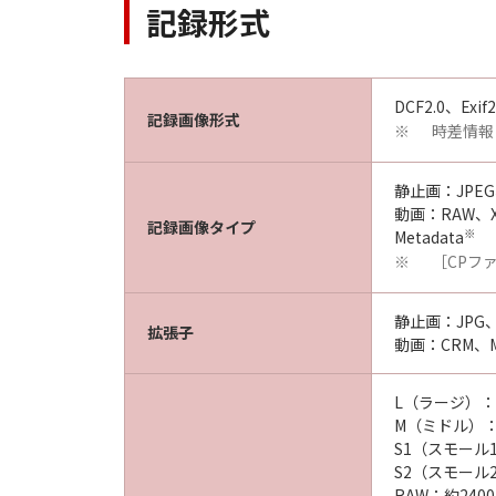
記録形式
DCF2.0、Exif2
記録画像形式
時差情報
※
静止画：JPEG
動画：RAW、XF-H
記録画像タイプ
※
Metadata
［CPフ
※
静止画：JPG、
拡張子
動画：CRM、M
L（ラージ）：約
M（ミドル）：約
S1（スモール1
S2（スモール2
RAW：約240