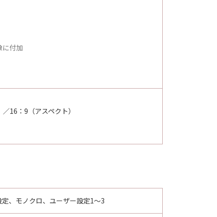
像に付加
）／16：9（アスペクト）
定、モノクロ、ユーザー設定1～3