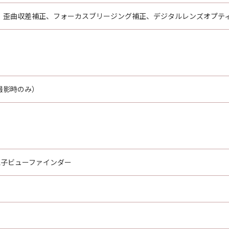
、歪曲収差補正、フォーカスブリージング補正、デジタルレンズオプテ
撮影時のみ）
電子ビューファインダー
ト