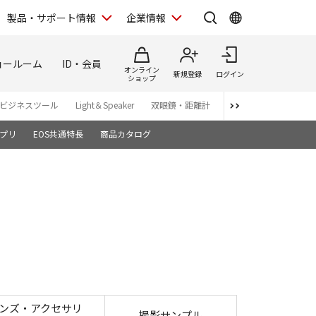
製品・サポート情報
企業情報
ョールーム
ID・会員
オンライン
新規登録
ログイン
ショップ
ビジネスツール
Light＆Speaker
双眼鏡・距離計
写真集
アプリ・ソ
プリ
EOS共通特長
商品カタログ
ンズ・アクセサリ
撮影サンプル