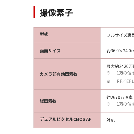
撮像素子
型式
フルサイズ裏面
画面サイズ
約36.0×24.0
最大約2420
1万の位
※
カメラ部有効画素数
RF／E
※
約2670万画素
総画素数
1万の位
※
デュアルピクセルCMOS AF
対応