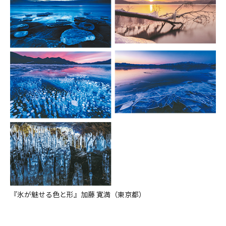
『氷が魅せる色と形』加藤 寛満（東京都）