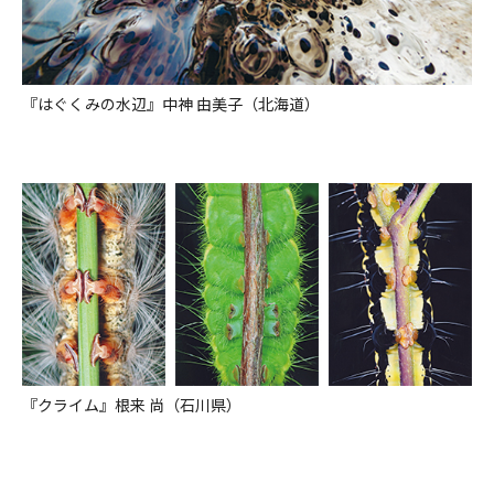
『はぐくみの水辺』中神 由美子（北海道）
『クライム』根来 尚（石川県）