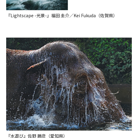
『Lightscape -光景-』福田 圭介／Kei Fukuda（佐賀県）
『水遊び』佐野 勝彦（愛知県）