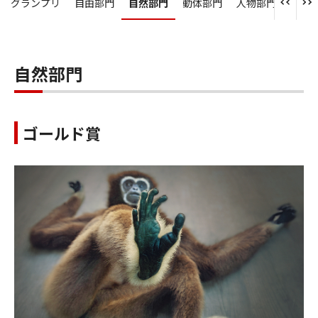
グランプリ
自由部門
自然部門
動体部門
人物部門
アンダ
自然部門
ゴールド賞