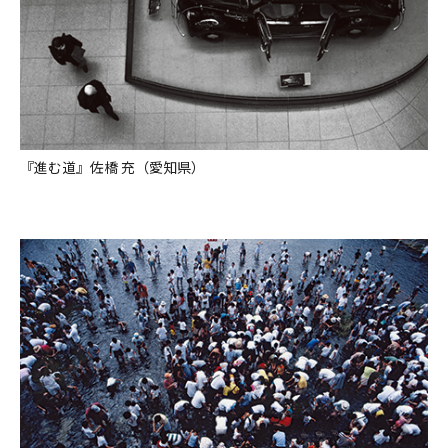
『進む道』佐橋 充（愛知県）