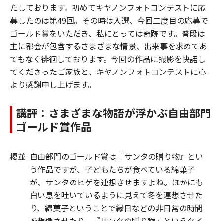
たしております。初めてキヤノンフォトコンテストに応
募したのは第49回。その時は入選、今回二度目の応募で
ゴールド賞をいただき、私にとっては奇跡です。普段は
主に都会が包含するさまざまな情景、出来事を求めてあ
てもなく徘徊しております。今回の作品に撮影を快諾し
てくださったご家族と、キヤノンフォトコンテストに心
より感謝申し上げます。
講評：さまざまな物語が浮かぶ自由部門
ゴールド賞作品
榎並
自由部門のゴールド賞は『サンタの贈り物』とい
う作品ですが、子どもたちが食べている綿菓子
が、サンタのヒゲを連想させますよね。ほかにも
白い息を吐いているように見えて冬を連想させた
り、綿菓子ということで縁日などの非日常の時間
を想像させたり、『サンタの贈り物』というタイ