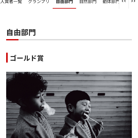
入賞者一覧
グランプリ
自由部門
自然部門
動体部門
人物
自由部門
ゴールド賞