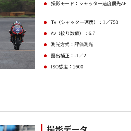
撮影モード：シャッター速度優先AE
Tv（シャッター速度）：1／750
Av（絞り数値）：6.7
測光方式：評価測光
露出補正：-1／2
ISO感度：1600
撮影データ