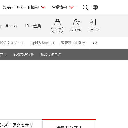
製品・サポート情報
企業情報
ョールーム
ID・会員
オンライン
新規登録
ログイン
ショップ
ビジネスツール
Light＆Speaker
双眼鏡・距離計
写真集
アプリ・ソ
プリ
EOS共通特長
商品カタログ
II
ンズ・アクセサリ
撮影サンプル