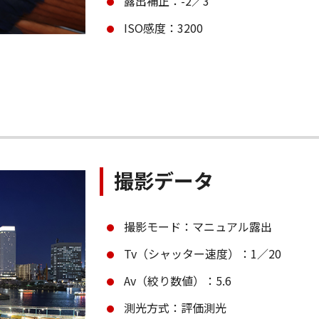
露出補正：-2／3
ISO感度：3200
撮影データ
撮影モード：マニュアル露出
Tv（シャッター速度）：1／20
Av（絞り数値）：5.6
測光方式：評価測光