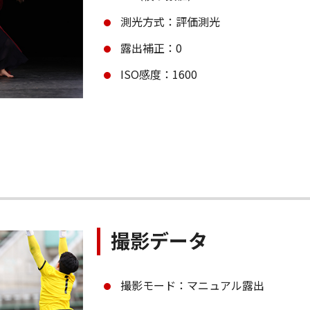
測光方式：評価測光
露出補正：0
ISO感度：1600
撮影データ
撮影モード：マニュアル露出