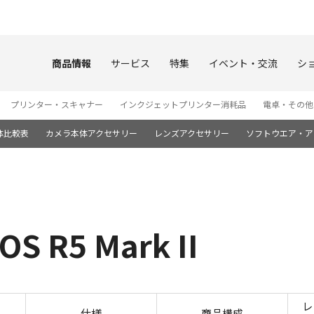
このページの本文へ
商品情報
サービス
特集
イベント・交流
シ
プリンター・スキャナー
インクジェットプリンター消耗品
電卓・その他
体比較表
カメラ本体アクセサリー
レンズアクセサリー
ソフトウエア・ア
R5 Mark II
撮影サンプル EOS R5 Mark 
レ
仕様
商品構成