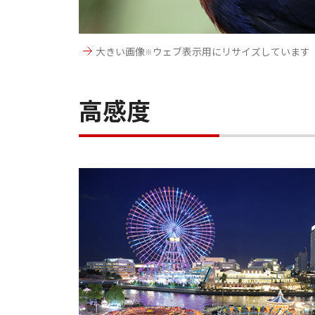
大きい画像
ウェブ表示用にリサイズしています
※
高感度