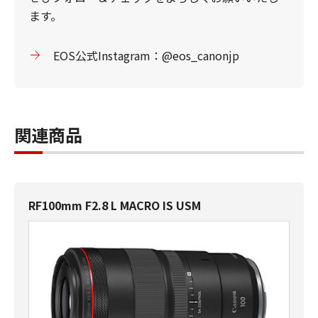
ます。
EOS公式Instagram：@eos_canonjp
関連商品
RF100mm F2.8 L MACRO IS USM