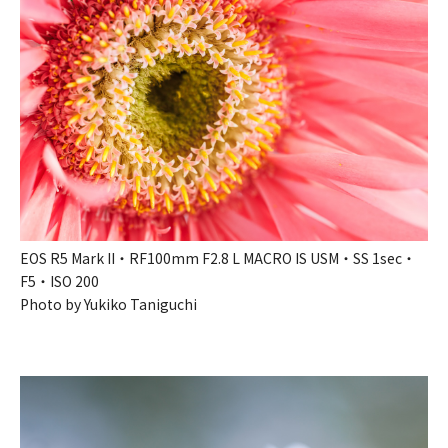
EOS R5 Mark II・RF100mm F2.8 L MACRO IS USM・SS 1sec・
F5・ISO 200
Photo by Yukiko Taniguchi