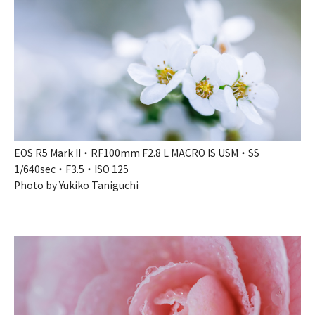
EOS R5 Mark II・RF100mm F2.8 L MACRO IS USM・SS
1/640sec・F3.5・ISO 125
Photo by Yukiko Taniguchi