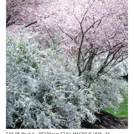
EOS R5 Mark II・RF100mm F2.8 L MACRO IS USM・SS