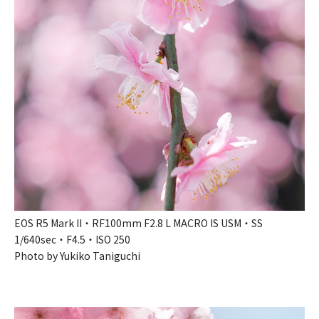
EOS R5 Mark II・RF100mm F2.8 L MACRO IS USM・SS
1/640sec・F4.5・ISO 250
Photo by Yukiko Taniguchi