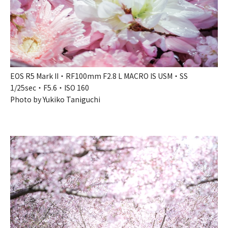
EOS R5 Mark II・RF100mm F2.8 L MACRO IS USM・SS
1/25sec・F5.6・ISO 160
Photo by Yukiko Taniguchi