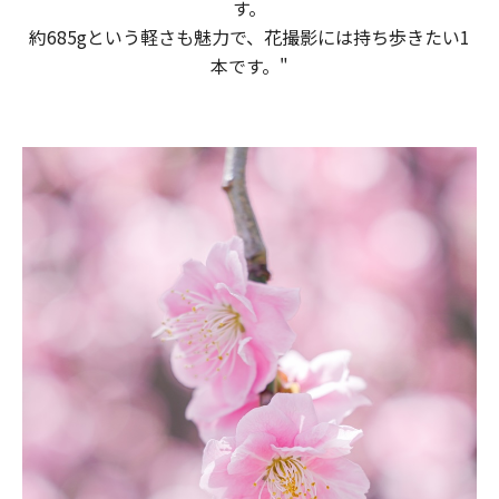
す。​
約685gと​いう​軽さも​魅力で、​花撮影には​持ち歩きたい​1
本です。​​"​