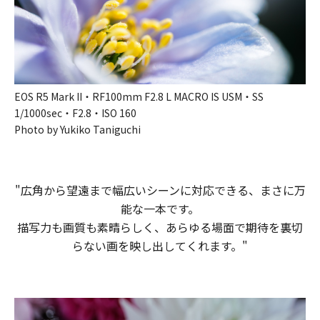
EOS R5 Mark II・RF100mm F2.8 L MACRO IS USM・SS
1/1000sec・F2.8・ISO 160
Photo by Yukiko Taniguchi
"広角から​望遠まで​幅広い​シーンに​対応できる、​まさに​万
能な​一本です。​
描写力も​画質も​素晴らしく、​あらゆる​場面で​期待を​裏切
らない​画を​映し出してくれます。​​​"​