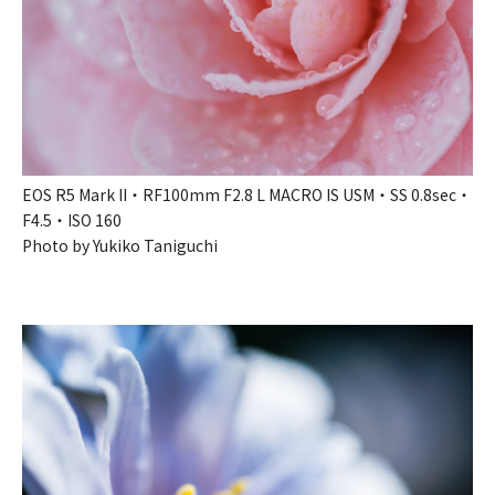
EOS R5 Mark II・RF100mm F2.8 L MACRO IS USM・SS 0.8sec・
F4.5・ISO 160
Photo by Yukiko Taniguchi