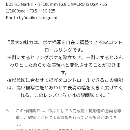
EOS R5 Mark II・RF100mm F2.8 L MACRO IS USM・SS
1/1000sec・F3.5・ISO 125
Photo by Yukiko Taniguchi
"最大の​魅力は、​ボケ描写を​自在に​調整できる​SAコント
ロールリングです。​
＋側に​すると​リングボケを​際立たせ、​－側に​すると​ふん
わりと​した​柔らかな​表現へと​変化させる​ことができま
す。​
撮影意図に​合わせて​描写を​コントロールできる​この機能
は、​高い​描写性能と​あわせて​表現の​幅を​大きく​広げてく
れる、​この​レンズならではの​醍醐味です。​​​​"
この作例集では、作品としての完成度・撮影者の意向を尊
※
重し、編集ソフトによる調整を行っている場合がありま
す。