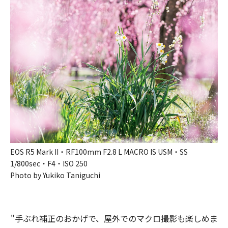
EOS R5 Mark II・RF100mm F2.8 L MACRO IS USM・SS
1/800sec・F4・ISO 250
Photo by Yukiko Taniguchi
"手ぶれ補正の​おかげで、​屋外での​マクロ撮影も​楽しめま