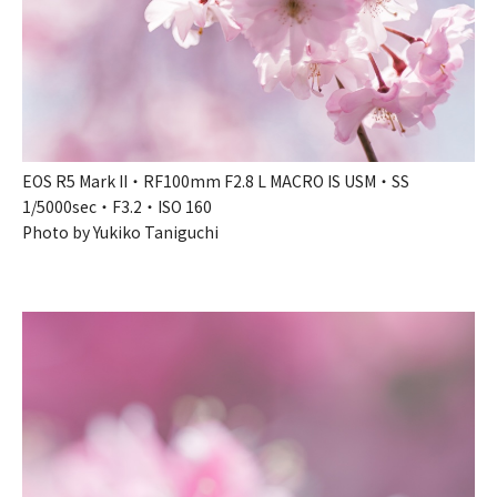
EOS R5 Mark II・RF100mm F2.8 L MACRO IS USM・SS
1/5000sec・F3.2・ISO 160
Photo by Yukiko Taniguchi