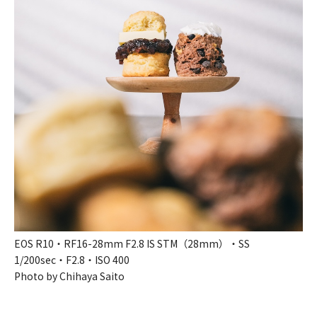
EOS R10・RF16-28mm F2.8 IS STM（28mm）・SS
1/200sec・F2.8・ISO 400
Photo by Chihaya Saito