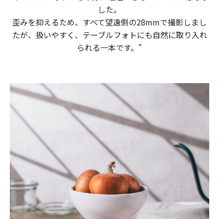
した。
​ 歪みを​抑える​ため、​すべて​望遠側の​28mmで​撮影しまし
たが、​扱いやすく、​テーブルフォトにも​自然に​取り入れ
られる​一本です。​​"​