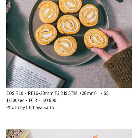
EOS R10・RF16-28mm F2.8 IS STM（28mm）・SS
1/200sec・F6.3・ISO 800
Photo by Chihaya Saito