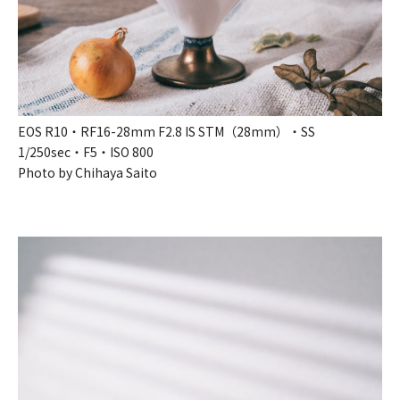
EOS R10・RF16-28mm F2.8 IS STM（28mm）・SS
1/250sec・F5・ISO 800
Photo by Chihaya Saito