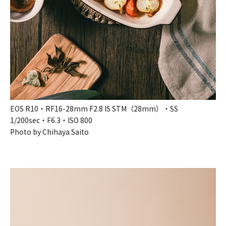
EOS R10・RF16-28mm F2.8 IS STM（28mm）・SS
1/200sec・F6.3・ISO 800
Photo by Chihaya Saito