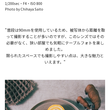
1/200sec・F4・ISO 800
Photo by Chihaya Saito
"普段は​90mmを​使用している​ため、​被写体から​距離を​取
って​撮影する​ことが​多いのですが、​この​レンズでは​その​
必要が​なく、​狭い​部屋でも​気軽に​テーブルフォトを​楽し
めました。​
限られた​スペースでも​撮影しやすい点は、​大きな​魅力と​
いえます。​"​