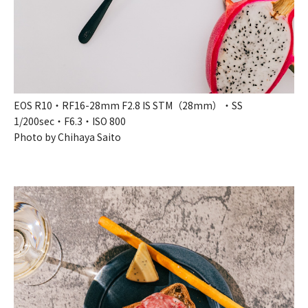
EOS R10・RF16-28mm F2.8 IS STM（28mm）・SS
1/200sec・F6.3・ISO 800
Photo by Chihaya Saito