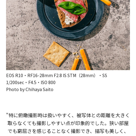
EOS R10・RF16-28mm F2.8 IS STM（28mm）・SS
1/200sec・F4.5・ISO 800
Photo by Chihaya Saito
"特に​俯瞰撮影時は​扱いやすく、​被写体との​距離を​大きく​
取らなくても​撮影しやすい​点が​印象的でした。​狭い​部屋
でも​窮屈さを​感じる​ことなく​撮影でき、​描写も​美しく、​