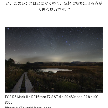
が、​この​レンズはとにかく​軽く、​気軽に​持ち出せる​点が​
大きな​魅力です。​​"​
EOS R5 Mark II・RF16mm F2.8 STM・SS 450sec・F2.8・ISO
8000
Photo by Takaaki Matsunaga