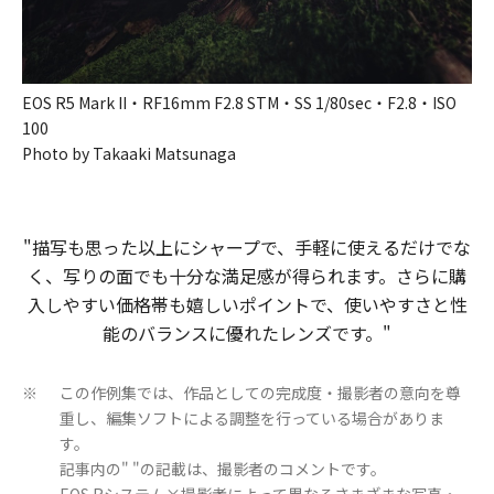
EOS R5 Mark II・RF16mm F2.8 STM・SS 1/80sec・F2.8・ISO
100
Photo by Takaaki Matsunaga
"描写も​思った​以上に​シャープで、​手軽に​使えるだけでな
く、​写りの​面でも​十分な​満足感が​得られます。​さらに​購
入しやすい​価格帯も​嬉しい​ポイントで、​使いやすさと​性
能の​バランスに​優れた​レンズです。​​​"
この作例集では、作品としての完成度・撮影者の意向を尊
※
重し、編集ソフトによる調整を行っている場合がありま
す。
記事内の" "の記載は、撮影者のコメントです。