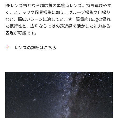
RFレンズ初と​なる​超​広角の​単焦点レンズ。​持ち​運びやす
く、​スナップや​風景撮影に​加え、​グループ撮影や​自撮り
など、​幅広い​シーンに​適しています。​質量約165gの​優れ
た​携行性と、​広角ならではの​遠近感を​活かした​迫力ある​
表現が​可能です。
レンズの詳細はこちら