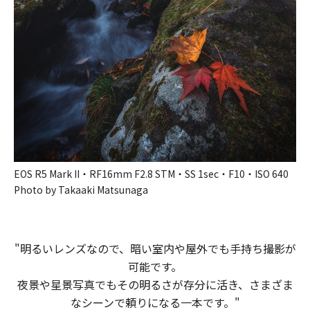
EOS R5 Mark II・RF16mm F2.8 STM・SS 1sec・F10・ISO 640
Photo by Takaaki Matsunaga
"明るい​レンズなので、​暗い​室内や​屋外でも​手持ち撮影が​
可能です。
夜景や​星景写真でも​その​明るさが​存分に​活き、​さまざま
な​シーンで​頼りに​なる​一本です。​"​