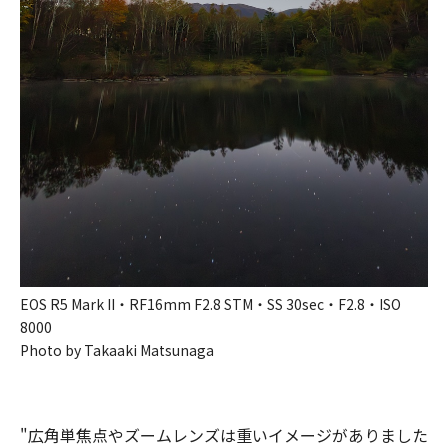
EOS R5 Mark II・RF16mm F2.8 STM・SS 30sec・F2.8・ISO
8000
Photo by Takaaki Matsunaga
"広角単焦点や​ズームレンズは​重いイメージが​ありました