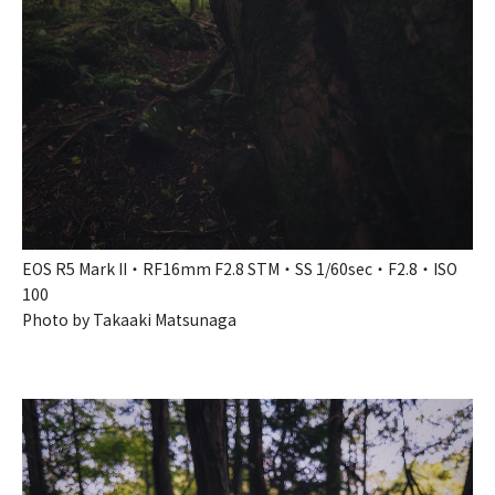
EOS R5 Mark II・RF16mm F2.8 STM・SS 1/60sec・F2.8・ISO
100
Photo by Takaaki Matsunaga