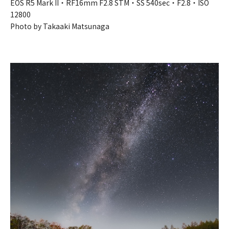
EOS R5 Mark II・RF16mm F2.8 STM・SS 540sec・F2.8・ISO
12800
Photo by Takaaki Matsunaga