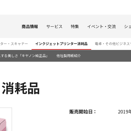
このページの本文へ
商品情報
サービス
特集
イベント・交流
シ
ター・スキャナー
インクジェットプリンター消耗品
電卓・その他ビジネス
化する美しさ「キヤノン純正品」
他社製用紙紹介
0 消耗品
販売開始日：
2019