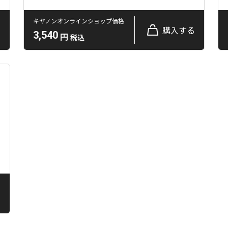
キヤノンオンラインショップ価格
る
購入する
3,540
円
税込
る
る