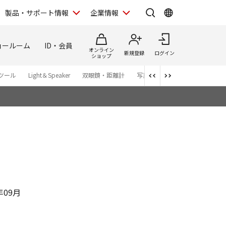
製品・サポート情報
企業情報
ョールーム
ID・会員
オンライン
新規登録
ログイン
ショップ
ツール
Light＆Speaker
双眼鏡・距離計
写真集
アプリ・ソフトウエ
年09月