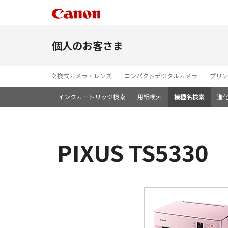
個人のお客さま
レンズ交換式カメラ・レンズ
コンパクトデジタルカメラ
プリン
インクカートリッジ検索
用紙検索
機種名検索
進
PIXUS TS533