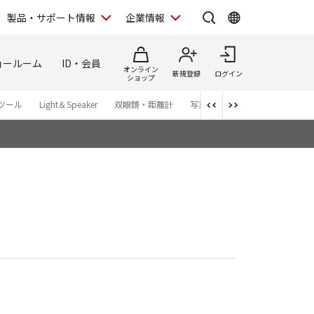
製品・サポート情報
企業情報
ョールーム
ID・会員
オンライン
新規登録
ログイン
ショップ
ツール
Light＆Speaker
双眼鏡・距離計
写真集
アプリ・ソフトウエ