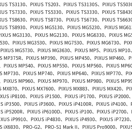
XUS TS3130、PIXUS TS203、PIXUS TS3130S、PIXUS TS50
XUS TS7330、PIXUS TS5330、PIXUS TS3330、PIXUS TS843
XUS TS8630、PIXUS TS8730、PIXUS TS6730、PIXUS TS663
IXUS TS8930、PIXUS MG5130、PIXUS MG5230、PIXUS MG6
IXUS MG3130、PIXUS MG2130、PIXUS MG6330、PIXUS MG
5530、PIXUS MG3530、PIXUS MG7530、PIXUS MG6730、PIX
PIXUS MG5730、PIXUS MG3630、PIXUS MP5、PIXUS MP10
S MP375R、PIXUS MP390、PIXUS MP450、PIXUS MP460、P
0、PIXUS MP540、PIXUS MP550、PIXUS MP560、PIXUS MP6
S MP730、PIXUS MP740、PIXUS MP640、PIXUS MP770、PI
0、PIXUS MP960、PIXUS MP970、PIXUS MP980、PIXUS MP9
S MX870、PIXUS MX7600、PIXUS MX883、PIXUS MX420、PI
XUS iP8100、PIXUS iP1500、PIXUS iP1700、PIXUS iP2000
S iP3500、PIXUS iP3600、PIXUS iP4100R、PIXUS iP4100、
S iP5200R、PIXUS iP6100D、PIXUS iP100、PIXUS iP2700、
XUS iP9910、PIXUS iP4830、PIXUS iP4930、PIXUS iP7230
S iX6830、PRO-G2、PRO-S1 Mark II、PIXUS Pro9000、PIXUS