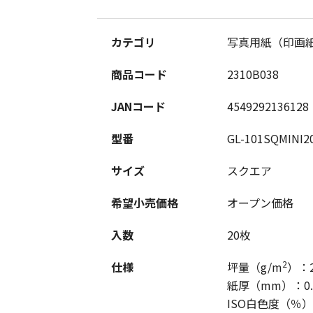
カテゴリ
写真用紙（印画
商品コード
2310B038
JANコード
4549292136128
型番
GL-101SQMINI2
サイズ
スクエア
希望小売価格
オープン価格
入数
20枚
2
仕様
坪量（g/m
）：2
紙厚（mm）：0.
ISO白色度（％）