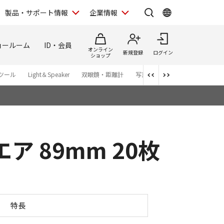
製品・サポート情報
企業情報
ョールーム
ID・会員
オンライン
新規登録
ログイン
ショップ
ツール
Light＆Speaker
双眼鏡・距離計
写真集
アプリ・ソフトウエ
 89mm 20枚
ド スクエア 89mm 20枚
特長