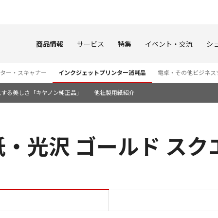
このページの本文へ
商品情報
サービス
特集
イベント・交流
シ
ター・スキャナー
インクジェットプリンター消耗品
電卓・その他ビジネス
化する美しさ「キヤノン純正品」
他社製用紙紹介
光沢 ゴールド スクエア
キヤノン写真用紙・光沢 ゴール