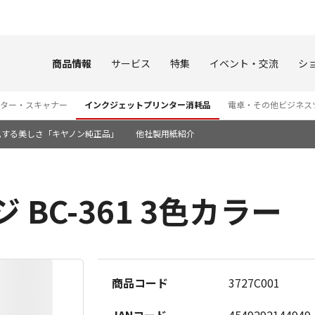
このページの本文へ
商品情報
サービス
特集
イベント・交流
シ
ター・スキャナー
インクジェットプリンター消耗品
電卓・その他ビジネス
化する美しさ「キヤノン純正品」
他社製用紙紹介
 BC-361 3色カラー
商品コード
3727C001