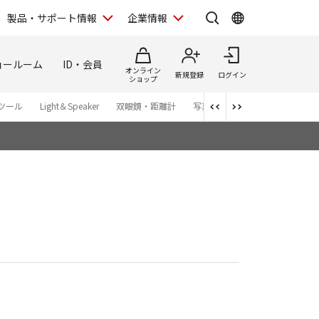
製品・サポート情報
企業情報
ョールーム
ID・会員
オンライン
新規登録
ログイン
ショップ
ツール
Light＆Speaker
双眼鏡・距離計
写真集
アプリ・ソフトウエ