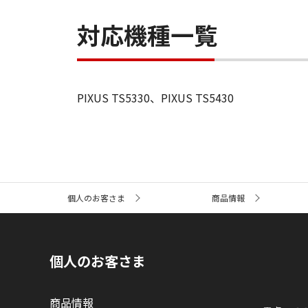
対応機種一覧
PIXUS TS5330、PIXUS TS5430
サ
個人のお客さま
商品情報
イ
ト
内
の
現
個人のお客さま
在
位
置
商品情報