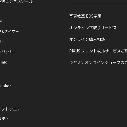
の他ビジネスツール
写真教室 EOS学園
書
オンライン下取りサービス
ク&タイマー
オンライン購入相談
ター
PIXUS プリント枚ルサービスご
クリッカー
 Talk
キヤノンオンラインショップの
eaker
ソフトウエア
リティ