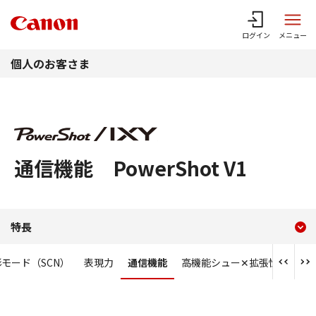
このページの本文へ
ログイン
メニュー
個人のお客さま
通信機能 PowerShot V1
現在のコンテンツ
通信機能 PowerShot V1
特長
コンテンツメニュー
モード（SCN）
表現力
通信機能
高機能シュー✕拡張性
各部