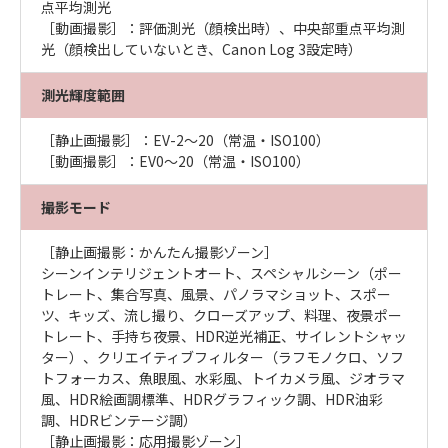
点平均測光
［動画撮影］：評価測光（顔検出時）、中央部重点平均測
光（顔検出していないとき、Canon Log 3設定時）
測光輝度範囲
［静止画撮影］：EV-2～20（常温・ISO100）
［動画撮影］：EV0～20（常温・ISO100）
撮影モード
［静止画撮影：かんたん撮影ゾーン］
シーンインテリジェントオート、スペシャルシーン（ポー
トレート、集合写真、風景、パノラマショット、スポー
ツ、キッズ、流し撮り、クローズアップ、料理、夜景ポー
トレート、手持ち夜景、HDR逆光補正、サイレントシャッ
ター）、クリエイティブフィルター（ラフモノクロ、ソフ
トフォーカス、魚眼風、水彩風、トイカメラ風、ジオラマ
風、HDR絵画調標準、HDRグラフィック調、HDR油彩
調、HDRビンテージ調）
［静止画撮影：応用撮影ゾーン］