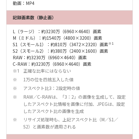
動画：MP4
記録画素数（静止画）
L（ラージ）：約3230万（6960×4640）画素
M（ミドル）：約1540万（4800×3200）画素
※1
S1（スモール1）：約810万（3472×2320）画素
S2（スモール2）：約380万（2400×1600）画素
RAW：約3230万（6960×4640）画素
C-RAW：約3230万（6960×4640）画素
正確な比率にはならない
※1
1万の位を四捨五入した値
※
アスペクト比3：2設定時の値
※
RAW／C-RAWは、「3：2」の画像を生成して、設定
※
したアスペクト比情報を画像に付加、JPEGは、設定
したアスペクト比の画像を生成
リサイズ処理時も、上記アスペクト比（M／S1／
※
S2）と画素数が適用される