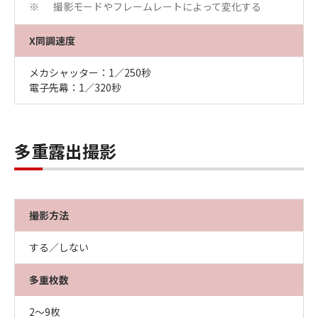
撮影モードやフレームレートによって変化する
※
X同調速度
メカシャッター：1／250秒
電子先幕：1／320秒
多重露出撮影
撮影方法
する／しない
多重枚数
2～9枚