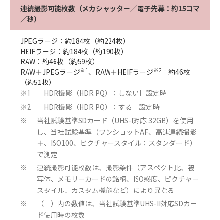
連続撮影可能枚数（メカシャッター／電子先幕：約15コマ
／秒）
JPEGラージ：約184枚（約224枚）
HEIFラージ：約184枚（約190枚）
RAW：約46枚（約59枚）
※1
※2
RAW＋JPEGラージ
、RAW＋HEIFラージ
：約46枚
（約51枚）
［HDR撮影（HDR PQ）：しない］設定時
※1
［HDR撮影（HDR PQ）：する］設定時
※2
当社試験基準SDカード（UHS-I対応 32GB）を使用
※
し、当社試験基準（ワンショットAF、高速連続撮影
＋、ISO100、ピクチャースタイル：スタンダード）
で測定
連続撮影可能枚数は、撮影条件（アスペクト比、被
※
写体、メモリーカードの銘柄、ISO感度、ピクチャー
スタイル、カスタム機能など）により異なる
（ ）内の数値は、当社試験基準UHS-II対応SDカー
※
ド使用時の枚数