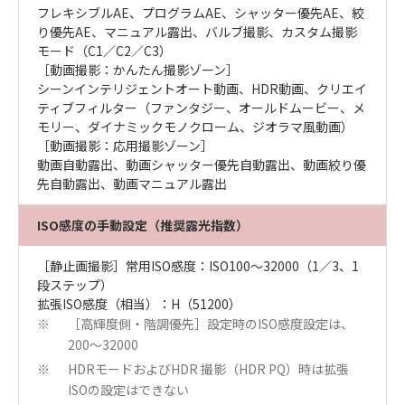
フレキシブルAE、プログラムAE、シャッター優先AE、絞
り優先AE、マニュアル露出、バルブ撮影、カスタム撮影
モード（C1／C2／C3）
［動画撮影：かんたん撮影ゾーン］
シーンインテリジェントオート動画、HDR動画、クリエイ
ティブフィルター（ファンタジー、オールドムービー、メ
モリー、ダイナミックモノクローム、ジオラマ風動画）
［動画撮影：応用撮影ゾーン］
動画自動露出、動画シャッター優先自動露出、動画絞り優
先自動露出、動画マニュアル露出
ISO感度の手動設定（推奨露光指数）
［静止画撮影］常用ISO感度：ISO100～32000（1／3、1
段ステップ）
拡張ISO感度（相当）：H（51200）
［高輝度側・階調優先］設定時のISO感度設定は、
※
200～32000
HDRモードおよびHDR 撮影（HDR PQ）時は拡張
※
ISOの設定はできない