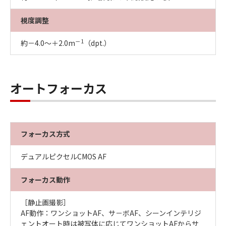
視度調整
－1
約－4.0～＋2.0m
（dpt.）
オートフォーカス
フォーカス方式
デュアルピクセルCMOS AF
フォーカス動作
［静止画撮影］
AF動作：ワンショットAF、サ－ボAF、シーンインテリジ
ェントオート時は被写体に応じてワンショットAFからサ