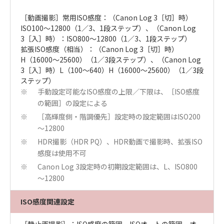
［動画撮影］常用ISO感度：（Canon Log 3［切］時）
ISO100～12800（1／3、1段ステップ）、（Canon Log
3［入］時）：ISO800～12800（1／3、1段ステップ）
拡張ISO感度（相当）：（Canon Log 3［切］時）
H（16000～25600）（1／3段ステップ）、（Canon Log
3［入］時）L（100～640）H（16000～25600）（1／3段
ステップ）
手動設定可能なISO感度の上限／下限は、［ISO感度
※
の範囲］の設定による
［高輝度側・階調優先］設定時の設定範囲はISO200
※
～12800
HDR撮影（HDR PQ）、HDR動画で撮影時、拡張ISO
※
感度は使用不可
Canon Log 3設定時の初期設定範囲は、L、ISO800
※
～12800
ISO感度関連設定