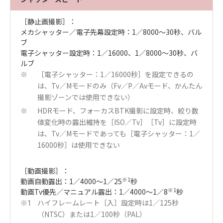
［静止画撮影］：
メカシャッター／電子先幕設定時：1／8000～30秒、バル
ブ
電子シャッター設定時：1／16000、1／8000～30秒、バ
ルブ
［電子シャッター：1／16000秒］を設定できるの
※
は、Tv／Mモードのみ（Fv／P／Avモード、かんたん
撮影ゾーンでは使用できない）
HDRモード、フォーカスBTK撮影に設定時、絞り数
※
値変化時の露出維持を［ISO／Tv］［Tv］に設定時
は、Tv／Mモードであっても［電子シャッター：1／
16000秒］は使用できない
［動画撮影］：
※1
動画自動露出：1／4000～1／25
秒
※1
動画Tv優先／マニュアル露出：1／4000～1／8
秒
ハイフレームレート［入］設定時は1／125秒
※1
（NTSC）または1／100秒（PAL）