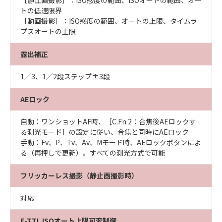
［静止画撮影］：ISO感度の範囲、ISOオートの範囲、オー
トの低速限界
［動画撮影］：ISO感度の範囲、オートの上限、タイムラ
プスオートの上限
露出補正
1／3、1／2段ステップ±3段
AEロック
自動：ワンショットAF時、［C.Fn 2：合焦後AEロックす
る測光モード］の設定に従い、合焦と同時にAEロック
手動：Fv、P、Tv、Av、Mモード時、AEロックボタンによ
る（再押しで更新）。すべての測光方式で可能
フリッカーレス撮影（静止画撮影時）
対応
E-TTL ISOオート上限可変制御