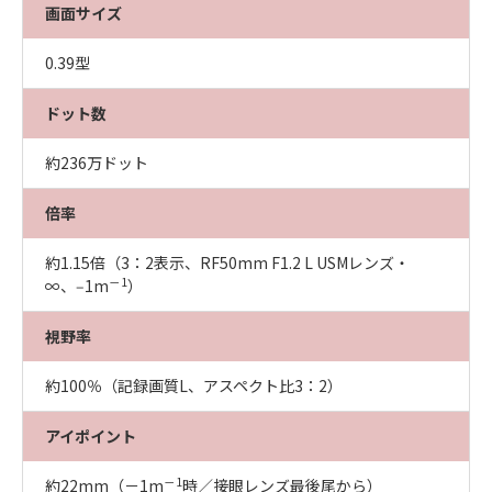
画面サイズ
0.39型
ドット数
約236万ドット
倍率
約1.15倍（3：2表示、RF50mm F1.2 L USMレンズ・
－1
∞、‒1m
）
視野率
約100％（記録画質L、アスペクト比3：2）
アイポイント
－1
約22mm（－1m
時／接眼レンズ最後尾から）