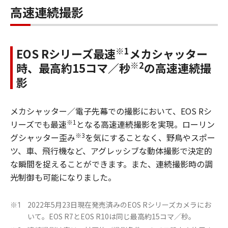
高速連続撮影
※1
EOS Rシリーズ最速
メカシャッター
※2
時、最高約15コマ／秒
の高速連続撮
影
メカシャッター／電子先幕での撮影において、EOS Rシ
※1
リーズでも最速
となる高速連続撮影を実現。ローリン
※3
グシャッター歪み
を気にすることなく、野鳥やスポー
ツ、車、飛行機など、アグレッシブな動体撮影で決定的
な瞬間を捉えることができます。また、連続撮影時の調
光制御も可能になりました。
2022年5月23日現在発売済みのEOS Rシリーズカメラにお
※1
いて。EOS R7とEOS R10は同じ最高約15コマ／秒。