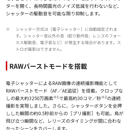
ターを開く、長時間露光のノイズ低減を行わないなど、
シャッターの駆動音を可能な限り抑制します。
シャッター方式は［電子シャッター］に自動設定されま
※
す。シャッター音以外の音（絞り動作音、レンズのフォー
カス駆動音、電子音など）が発生する場合があります。ス
トロボ撮影はできません。
RAWバーストモードを搭載
電子シャッターによるRAW画像の連続撮影機能として
RAWバーストモード（AF／AE追従）を搭載。クロップな
※1
※2
しの最大約3250万画素
で最高約30コマ／秒
の連続
撮影を実現しました。さらに、シャッターボタンを全押
しした瞬間の約0.5秒前からの［プリ撮影］も可能。鳥が
飛び立つ瞬間など、レリーズのタイミングが間に合わな
かったシーンをカバーします。