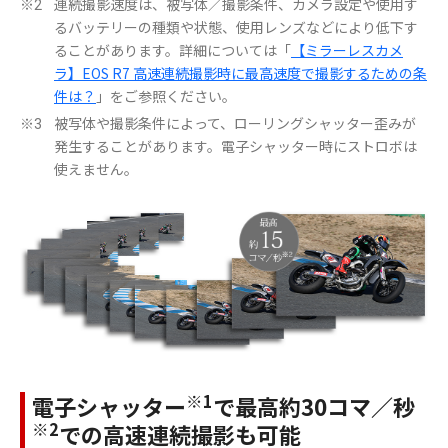
連続撮影速度は、被写体／撮影条件、カメラ設定や使用す
※2
るバッテリーの種類や状態、使用レンズなどにより低下す
ることがあります。詳細については「
【ミラーレスカメ
ラ】EOS R7 高速連続撮影時に最高速度で撮影するための条
件は？
」をご参照ください。
被写体や撮影条件によって、ローリングシャッター歪みが
※3
発生することがあります。電子シャッター時にストロボは
使えません。
※1
電子シャッター
で最高約30コマ／秒
※2
での高速連続撮影も可能