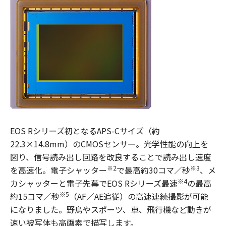
EOS Rシリーズ初となるAPS-Cサイズ（約
22.3×14.8mm）のCMOSセンサー。光学性能の向上を
図り、信号読み出し回路を改良することで読み出し速度
※2
※3
を高速化。電子シャッター
で最高約30コマ／秒
、メ
※4
カシャッターと電子先幕でEOS Rシリーズ最速
の最高
※5
約15コマ／秒
（AF／AE追従）の高速連続撮影が可能
になりました。野鳥やスポーツ、車、飛行機など動きが
速い被写体も高画素で描写します。