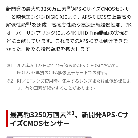
※2
新開発の最大約3250万画素
APS-CサイズCMOSセンサ
ーと映像エンジンDIGIC Xにより、APS-C EOS史上最高の
※1
解像性能
を達成。高感度性能や高速連続撮影性能、7K
オーバーサンプリングによる4K UHD Fine動画の実現な
どに貢献しています。これまでのAPS-Cでは到達できな
かった、新たな撮影領域を拡大します。
2022年5月23日現在発売済みのAPS-C EOSにおいて。
※1
ISO12233準拠のCIPA解像度チャートでの評価。
RF／EFレンズ使用時。使用するレンズまたは画像処理によ
※2
り、有効画素が減少することがあります。
※1
最高約3250万画素
、新開発APS-Cサ
イズCMOSセンサー