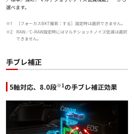
選べます。
［フォーカスBKT撮影：する］設定時は選択できません。
※1
RAW／C-RAW設定時にはマルチショットノイズ低減は選択
※2
できません。
手ブレ補正
※1
5軸対応、8.0段
の手ブレ補正効果