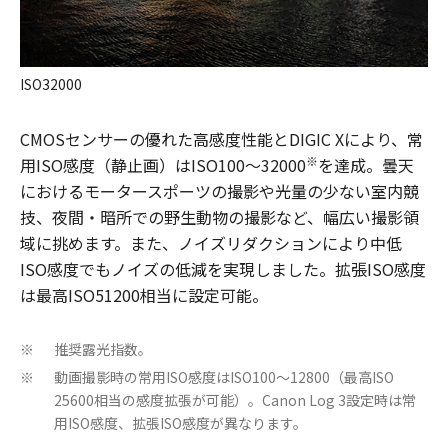
ISO32000
CMOSセンサーの優れた高感度性能とDIGIC Xにより、常
※
用ISO感度（静止画）はISO100～32000
を達成。曇天
におけるモータースポーツの撮影や光量の少ない室内競
技、夜間・暗所での野生動物の撮影など、幅広い撮影領
域に挑めます。また、ノイズリダクションにより中低
ISO感度でもノイズの低減を実現しました。拡張ISO感度
は最高ISO51200相当に設定可能。
推奨露光指数。
※
動画撮影時の常用ISO感度はISO100～12800（最高ISO
※
25600相当の感度拡張が可能）。Canon Log 3設定時は常
用ISO感度、拡張ISO感度が異なります。