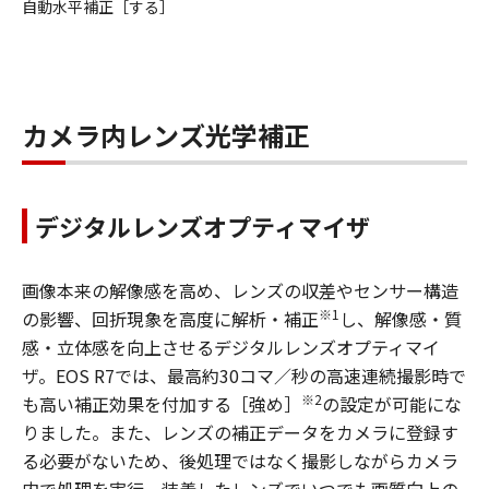
自動水平補正［する］
カメラ内レンズ光学補正
デジタルレンズオプティマイザ
画像本来の解像感を高め、レンズの収差やセンサー構造
※1
の影響、回折現象を高度に解析・補正
し、解像感・質
感・立体感を向上させるデジタルレンズオプティマイ
ザ。EOS R7では、最高約30コマ／秒の高速連続撮影時で
※2
も高い補正効果を付加する［強め］
の設定が可能にな
りました。また、レンズの補正データをカメラに登録す
る必要がないため、後処理ではなく撮影しながらカメラ
内で処理を実行。装着したレンズでいつでも画質向上の