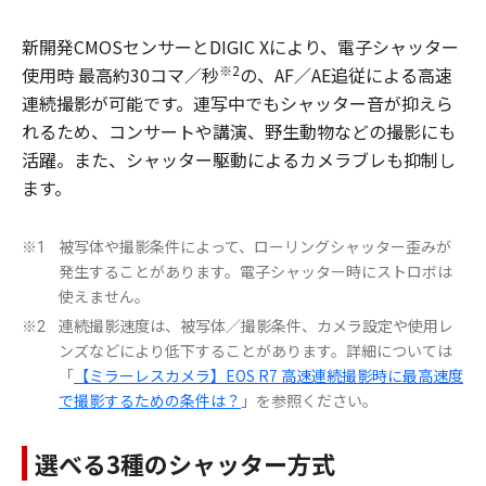
新開発CMOSセンサーとDIGIC Xにより、電子シャッター
※2
使用時 最高約30コマ／秒
の、AF／AE追従による高速
連続撮影が可能です。連写中でもシャッター音が抑えら
れるため、コンサートや講演、野生動物などの撮影にも
活躍。また、シャッター駆動によるカメラブレも抑制し
ます。
被写体や撮影条件によって、ローリングシャッター歪みが
※1
発生することがあります。電子シャッター時にストロボは
使えません。
連続撮影速度は、被写体／撮影条件、カメラ設定や使用レ
※2
ンズなどにより低下することがあります。詳細については
「
【ミラーレスカメラ】EOS R7 高速連続撮影時に最高速度
で撮影するための条件は？
」を参照ください。
選べる3種のシャッター方式