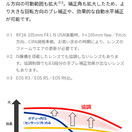
※3
ル方向の可動範囲も拡大
。補正角も拡大したため、よ
り大きな回転方向のブレ補正や、効果的な自動水平補正
が可能です。
RF24-105mm F4 L IS USM装着時、f＝105mm Yaw／Pitch
※1
方向、CIPA規格準拠。お買い求めの時期により、レンズの
ファームウエアの更新が必要です。
IS機構を搭載したレンズでも協調しないレンズもありま
※2
す。協調制御でも8.0段分の手ブレ補正効果が出ないレンズ
もあります。
EOS R3／EOS R5／EOS R6比。
※3