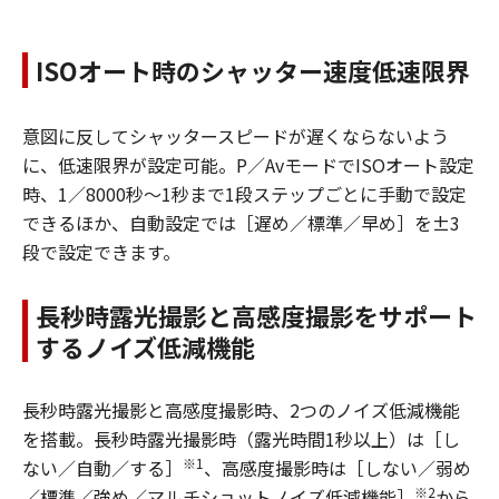
ISOオート時のシャッター速度低速限界
意図に反してシャッタースピードが遅くならないよう
に、低速限界が設定可能。P／AvモードでISOオート設定
時、1／8000秒～1秒まで1段ステップごとに手動で設定
できるほか、自動設定では［遅め／標準／早め］を±3
段で設定できます。
長秒時露光撮影と高感度撮影をサポート
するノイズ低減機能
長秒時露光撮影と高感度撮影時、2つのノイズ低減機能
を搭載。長秒時露光撮影時（露光時間1秒以上）は［し
※1
ない／自動／する］
、高感度撮影時は［しない／弱め
※2
／標準／強め／マルチショットノイズ低減機能］
から