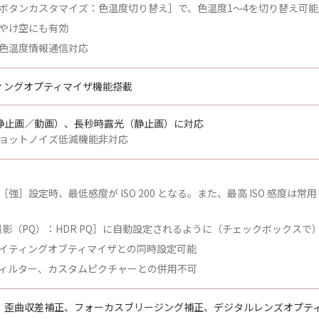
ボタンカスタマイズ：色温度切り替え］で、色温度1～4を切り替え可能
やけ空にも有効
色温度情報通信対応
ィングオプティマイザ機能搭載
静止画／動画）、長秒時露光（静止画）に対応
ョットノイズ低減機能非対応
強］設定時、最低感度が ISO 200 となる。また、最高 ISO 感度は常用
 撮影（PQ）：HDR PQ］に自動設定されるように（チェックボックスで
イティングオブティマイザとの同時設定可能
ィルター、カスタムピクチャーとの併用不可
、歪曲収差補正、フォーカスブリージング補正、デジタルレンズオプテ