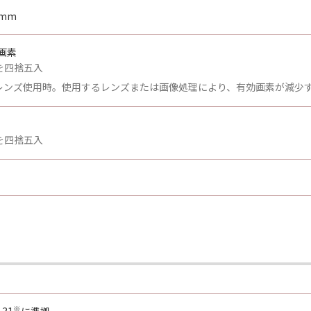
9mm
万画素
を四捨五入
Fレンズ使用時。使用するレンズまたは画像処理により、有効画素が減少
を四捨五入
※