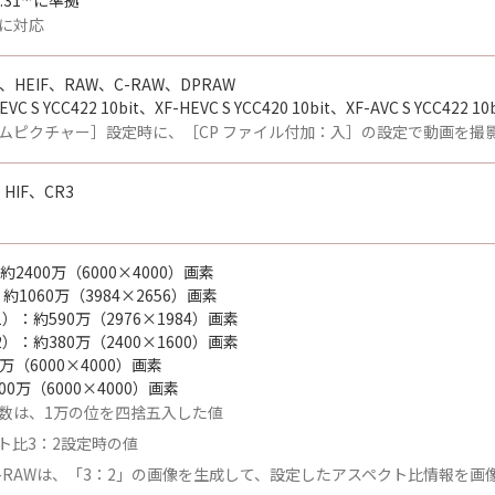
.31
に準拠
に対応
、HEIF、RAW、C-RAW、DPRAW
VC S YCC422 10bit、XF-HEVC S YCC420 10bit、XF-AVC S YCC422 10b
ムピクチャー］設定時に、［CP ファイル付加：入］の設定で動画を撮影
HIF、CR3
2400万（6000×4000）画素
1060万（3984×2656）画素
）：約590万（2976×1984）画素
）：約380万（2400×1600）画素
0万（6000×4000）画素
00万（6000×4000）画素
数は、1万の位を四捨五入した値
ト比3：2設定時の値
C-RAWは、「3：2」の画像を生成して、設定したアスペクト比情報を画