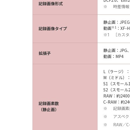
DCF2.0、Exif2
記録画像形式
時差情報
※
静止画：JPEG
※1
動画
：XF-HE
記録画像タイプ
［カスタ
※1
静止画：JPG、
拡張子
動画：MP4
L（ラージ）：約
M（ミドル）：約
S1（スモール1
S2（スモール2
RAW：約240
C-RAW：約24
記録画素数
記録画素
※
（静止画）
アスペク
※
RAW／
※