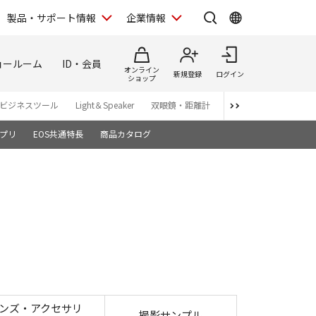
製品・サポート情報
企業情報
ョールーム
ID・会員
オンライン
新規登録
ログイン
ショップ
ビジネスツール
Light＆Speaker
双眼鏡・距離計
写真集
アプリ・ソ
プリ
EOS共通特長
商品カタログ
ンズ・アクセサリ
撮影サンプル