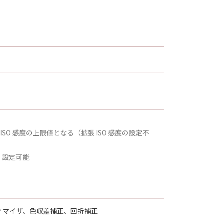
 ISO 感度の上限値となる（拡張 ISO 感度の設定不
）設定可能
ィマイザ、色収差補正、回折補正