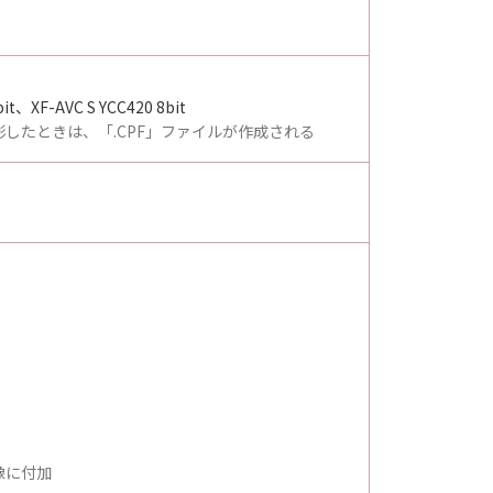
it、XF-AVC S YCC420 8bit
したときは、「.CPF」ファイルが作成される
像に付加