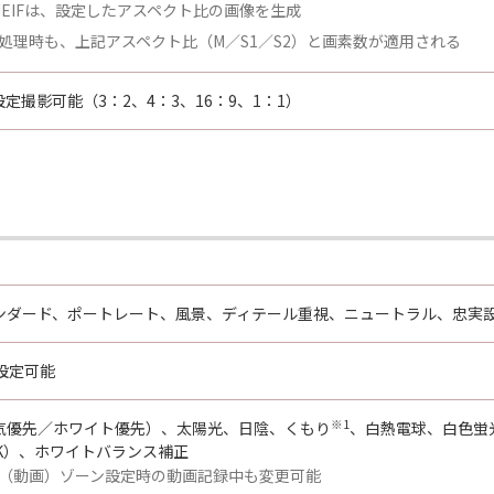
／HEIFは、設定したアスペクト比の画像を生成
処理時も、上記アスペクト比（M／S1／S2）と画素数が適用される
定撮影可能（3：2、4：3、16：9、1：1）
ンダード、ポートレート、風景、ディテール重視、ニュートラル、忠実設
設定可能
※1
気優先／ホワイト優先）、太陽光、日陰、くもり
、白熱電球、白色蛍
00K）、ホワイトバランス補正
（動画）ゾーン設定時の動画記録中も変更可能