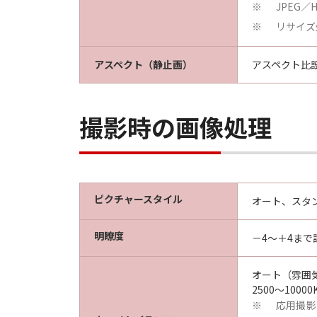
JPEG
※
リサイズ
※
アスペクト（静止画）
アスペクト比設
撮影時の画像処理
ピクチャースタイル
オート、スタ
明瞭度
－4～＋4まで
オート（雰囲
2500～100
応用撮影
※