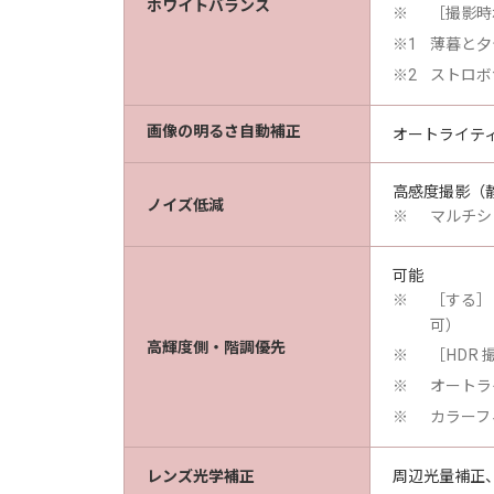
ホワイトバランス
［撮影時
※
薄暮と夕
※1
ストロボ
※2
画像の明るさ自動補正
オートライテ
高感度撮影（
ノイズ低減
マルチシ
※
可能
［する］［
※
可）
高輝度側・階調優先
［HDR
※
オートラ
※
カラーフ
※
レンズ光学補正
周辺光量補正