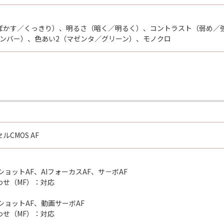
ぼかす／くっきり）、明るさ（暗く／明るく）、コントラスト（弱め／
アンバー）、色あい2（マゼンタ／グリーン）、モノクロ
CMOS AF
］
ショットAF、AIフォーカスAF、サ－ボAF
わせ（MF）：対応
ショットAF、動画サーボAF
わせ（MF）：対応