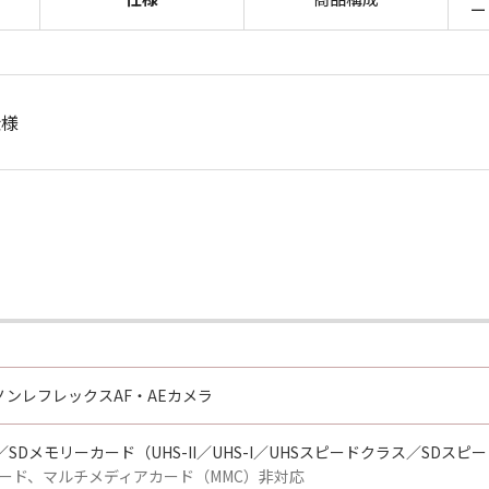
ー
仕様
ンレフレックスAF・AEカメラ
C／SDメモリーカード（UHS-II／UHS-I／UHSスピードクラス／SDス
Fiカード、マルチメディアカード（MMC）非対応