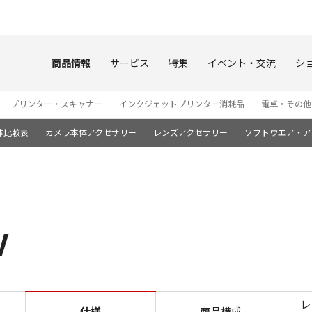
このページの本文へ
商品情報
サービス
特集
イベント・交流
シ
プリンター・スキャナー
インクジェットプリンター消耗品
電卓・その他
体比較表
カメラ本体アクセサリー
レンズアクセサリー
ソフトウエア・ア
V
仕様 EOS R50 V
レ
仕様
商品構成