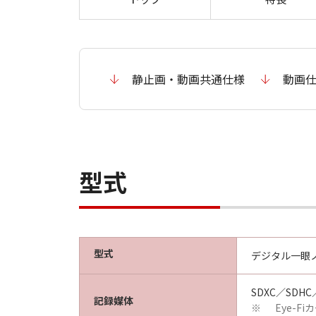
静止画・動画共通仕様
動画
型式
型式
デジタル一眼ノ
SDXC／SDH
記録媒体
Eye-
※