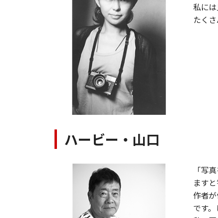
私には
たくさ
ハービー・山口
「写真
ますと
作者が
です。