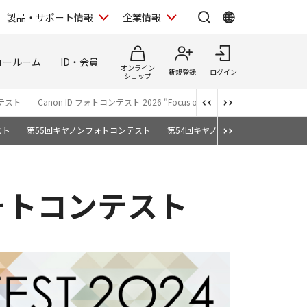
製品・サポート情報
企業情報
ョールーム
ID・会員
オンライン
新規登録
ログイン
ショップ
テスト
Canon ID フォトコンテスト 2026 "Focus on Your Creativity"
日本遺産
スト
第55回キヤノンフォトコンテスト
第54回キヤノンフォトコンテスト
ォトコンテスト