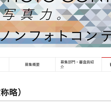
審査員メッセージ 第58回
募集部門・審査員紹
募集概要
介
敬称略）