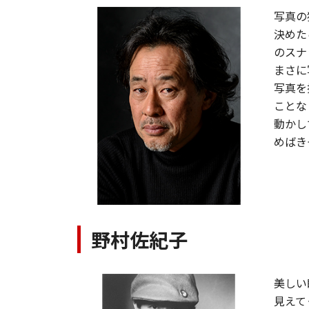
写真の
決めた
のスナ
まさに
写真を
ことな
動かし
めばき
野村佐紀子
美しい
見えて