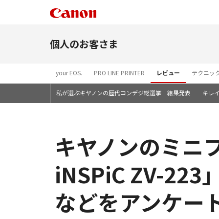
個人のお客さま
your EOS.
PRO LINE PRINTER
レビュー
テクニッ
私が選ぶキヤノンの歴代コンデジ総選挙 結果発表
キレ
キヤノンのミニフォ
iNSPiC ZV
などをアンケー