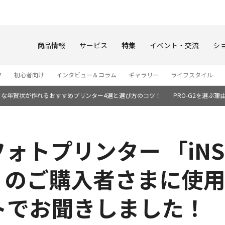
このページの本文へ
商品情報
サービス
特集
イベント・交流
シ
ク
初心者向け
インタビュー＆コラム
ギャラリー
ライフスタイル
イな年賀状が作れるおすすめプリンター4選と選び方のコツ！
PRO-G2を選ぶ理
トプリンター 「iNSPi
-223」のご購入者さまに
トでお聞きしました！