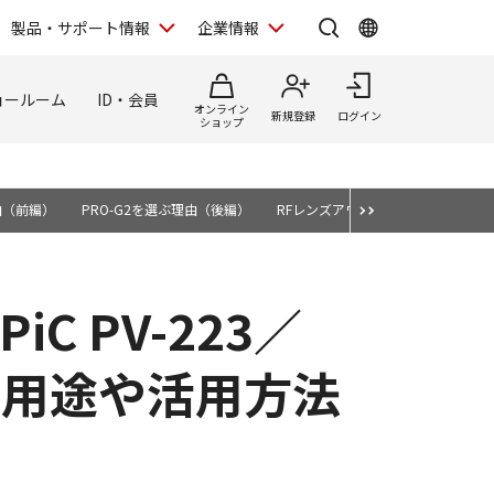
製品・サポート情報
企業情報
ョールーム
ID・会員
オンライン
新規登録
ログイン
ショップ
由（前編）
PRO-G2を選ぶ理由（後編）
RFレンズアワード2025
自宅で
C PV-223／
使用用途や活用方法