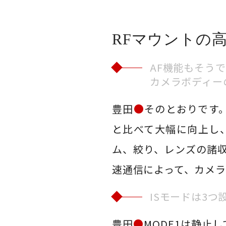
RFマウントの
AF機能もそう
カメラボディー
豊田
●
そのとおりです
と比べて大幅に向上し
ム、絞り、レンズの諸
速通信によって、カメラ
ISモードは3
豊田
●
MODE1は静止