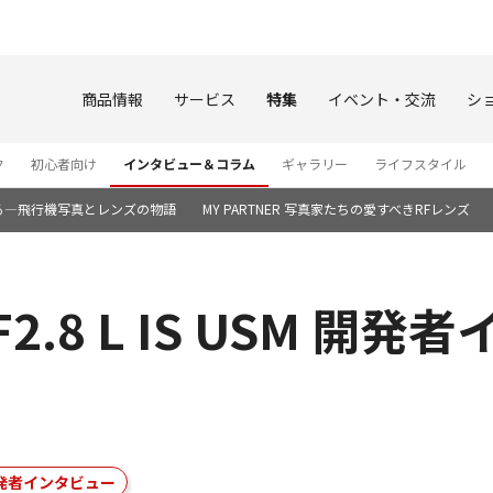
このページの本文へ
商品情報
サービス
特集
イベント・交流
シ
ク
初心者向け
インタビュー＆コラム
ギャラリー
ライフスタイル
る―飛行機写真とレンズの物語
MY PARTNER 写真家たちの愛すべきRFレンズ
 F2.8 L IS USM 開
発者インタビュー