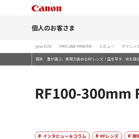
個人のお客さま
your EOS.
PRO LINE PRINTER
レビュー
テクニッ
岡本 豊が選ぶ、表現力高めるRFレンズ｜空を写す、光を語
RF100-300mm
インタビュー＆コラム
RFレンズ
開