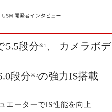
 L IS USM 開発者インタビュー
5.5段分
、
カメラボデ
※1
6.0段分
の強力IS搭載
※2
ュエーターでIS性能を向上