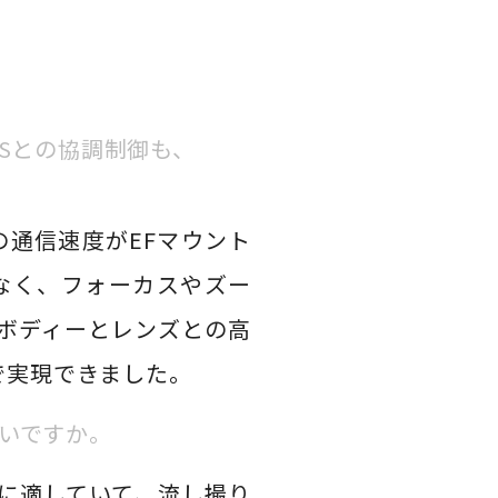
Sとの協調制御も、
の通信速度がEFマウント
なく、フォーカスやズー
ボディーとレンズとの高
で実現できました。
いですか。
体に適していて、流し撮り