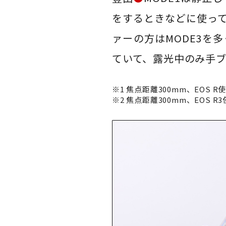
をするときなどに使っ
ァーの方はMODE3を
ていて、露光中のみ手
※1 焦点距離300mm、EOS R
※2 焦点距離300mm、EOS R