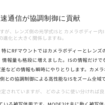
高速通信が協調制御に貢献
ですが、レンズ側の光学式ISと
カメラボディー内I
の進化と大きく関係しますね。
。特にRFマウントではカメラボディーとレンズ
、情報量も格段に増えました。ISの情報だけで
収差などの情報も瞬時にやりとりします。カメラ
側との協調制御による高性能なISをズーム全域
つ設定されていますが、
どのように使い分ければ良
している被写体用です。MODE2は主に動く被写