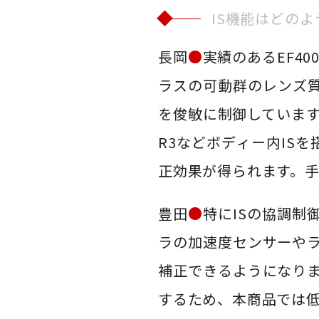
IS機能はどの
長岡
●
実績のあるEF400
ラスの可動群のレンズ
を俊敏に制御しています
R3などボディー内IS
正効果が得られます。
豊田
●
特にISの協調
ラの加速度センサーや
補正できるようになり
するため、本商品では