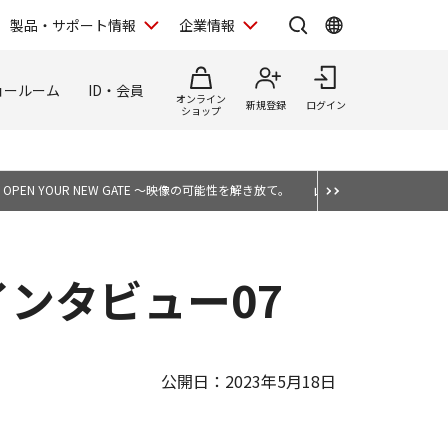
製品・サポート情報
企業情報
ョールーム
ID・会員
オンライン
新規登録
ログイン
ショップ
OPEN YOUR NEW GATE ～映像の可能性を解き放て。
山崎 友也が選ぶ、表現
発者インタビュー07
公開日：2023年5月18日