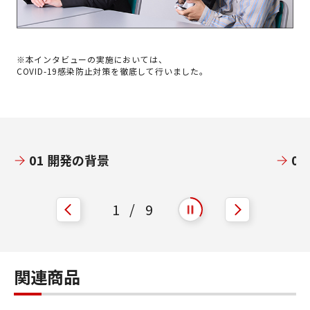
※本インタビューの実施においては、
COVID-19感染防止対策を徹底して行いました。
01 開発の背景
0
1
/
9
自動再生を開始
自動再生を停止
関連商品