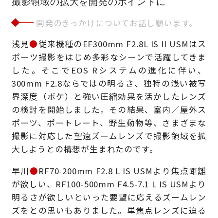
撮影領域の拡大を開発のポイントに
開発のきっかけについてお話し願います。
浅見
●
従来機種のEF300mm F2.8L IS II USMはス
ポーツ撮影をはじめ多彩なシーンで活躍してきま
した。そこでEOS Rシステムの進化に伴い、
300mm F2.8ならではの明るさ、独特の浅い被写
界深度（ボケ）と強い圧縮効果を活かしたレンズ
の検討を開始しました。その結果、室内／屋外ス
ポーツ、ポートレート、野生動物等、さまざまな
撮影に対応した望遠ズームレンズで撮影領域を拡
大しようとの構想が生まれたのです。
早川
●
RF70-200mm F2.8 L IS USMより焦点距離
が欲しい、RF100-500mm F4.5-7.1 L IS USMより
明るさが欲しいといった要望に応えるズームレン
ズをとの思いもありました。単焦点レンズに迫る