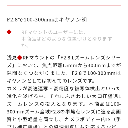
F2.8で100-300mmはキヤノン初
RFマウントのユーザーには、
本商品はどのような位置づけとなります
か。
浅見
●
RFマウントの「F2.8 Lズームレンズシリー
ズ」において、焦点距離15mmから300mmまでが
隙間なくつながりました。F2.8で100-300mmは
キヤノンとしては初めてのレンズです。
カメラが高速連写・高精度な被写体検出といった
進化を遂げる中、それにふさわしい大口径望遠L
ズームレンズの投入となります。本商品は100-
300mmズーム全域F2.8の単焦点レンズに迫る高画
質と小型軽量を両立し、カメラボディー内IS（手
ブレ補正機構）との協調制御にも対応するなど、