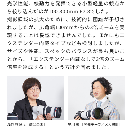
光学性能、機動力を発揮できる小型軽量の観点か
ら絞り込んだのが100-300mm F2.8でした。
撮影領域の拡大のために、技術的に困難が予想さ
れましたが、広角端100mmからの3倍ズームを実
現することは妥協できませんでした。ほかにもエ
クステンダー内蔵タイプなども検討しましたが、
サイズや性能、スペックのバランスが最も良いこ
とから、「エクステンダー内蔵なしで3倍のズーム
倍率を達成する」という方針を固めました。
浅見 祐理代［商品企画］
早川 誠 ［開発チーフ／メカ設計］