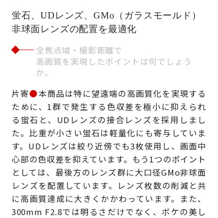
蛍石、UDレンズ、GMo（ガラスモールド）
非球面レンズの配置を最適化
全焦点域・撮影距離で
高画質を実現したポイントは何でしょう
か。
片寄
●
本商品は特に望遠端の高画質化を実現する
ために、1群で発生する色収差を極小に抑えられ
る蛍石と、UDレンズの接合レンズを採用しまし
た。比重が小さい蛍石は軽量化にも寄与していま
す。UDレンズは絞り近傍でも3枚使用し、画面中
心部の色収差を抑えています。もう1つのポイント
としては、最後方のレンズ群に大口径GMo非球面
レンズを配置しています。レンズ枚数の削減と共
に高画質達成に大きくかかわっています。また、
300mm F2.8では明るさだけでなく、ボケの美し