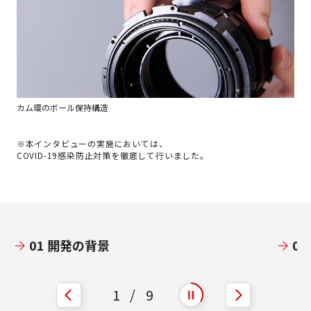
カム環のボール保持構造
※本インタビューの実施においては、
COVID-19感染防止対策を徹底して行いました。
01 開発の背景
0
1
/
9
自動再生を開始
自動再生を停止