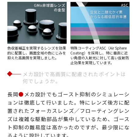
色収差補正を実現するレンズを効果
特殊コーティングASC（Air Sphere
的に配置し、画面全域の色にじみを
Coating）を採用し、特に垂直に近
抑えた高画質を実現しました。
い角度の入射光に対して高い反射防
止効果を実現しています。
メカ設計で高画質に配慮されたポイントは
何でしょうか。
長岡
●
メカ設計でもゴースト抑制のシミュレーシ
ョンは徹底して行いました。特にレンズ後方に配
置されたフォーカスレンズ／フローティングレン
ズは複雑な駆動部品が集中しているため、ゴース
ト抑制の難易度は高かったのですが、最少限にな
るように設計しています。