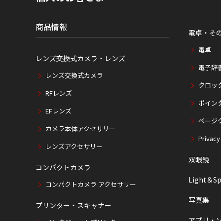
位
置
商品情報
電卓・そ
電卓
レンズ交換式カメラ・レンズ
電子辞
レンズ交換式カメラ
クロッ
RFレンズ
ポイン
EFレンズ
ページ
カメラ本体アクセサリー
Privacy
レンズアクセサリー
双眼鏡
コンパクトカメラ
Light＆Sp
コンパクトカメラ アクセサリー
写真集
プリンター・スキャナー
アプリ・