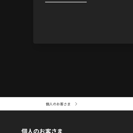
サ
個人のお客さま
イ
ト
内
の
現
個人のお客さま
在