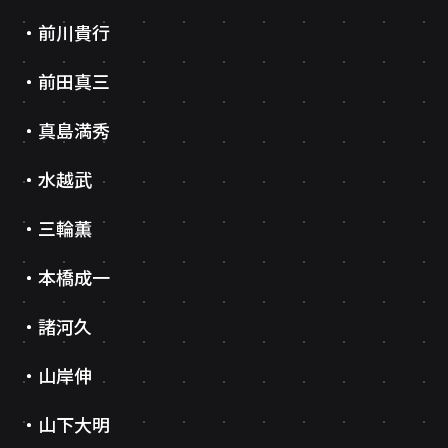
前川貴行
前田真三
真島満秀
水越武
三輪薫
本橋成一
諸河久
山岸伸
山下大明