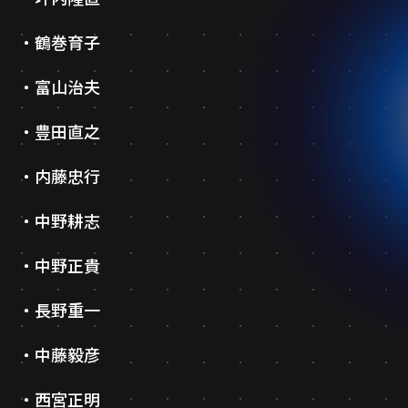
鶴巻育子
富山治夫
豊田直之
内藤忠行
中野耕志
中野正貴
長野重一
中藤毅彦
西宮正明