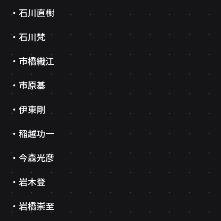
石川直樹
石川梵
市橋織江
市原基
伊東剛
稲越功一
今森光彦
岩木登
岩橋崇至