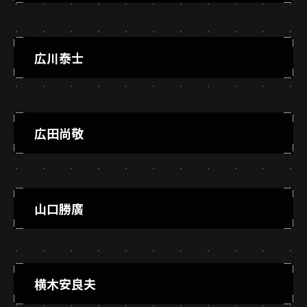
広川泰士
広田尚敬
山口勝廣
横木安良夫