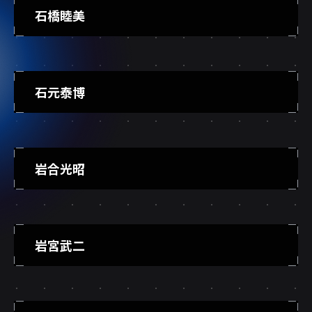
石橋睦美
石元泰博
岩合光昭
岩宮武二