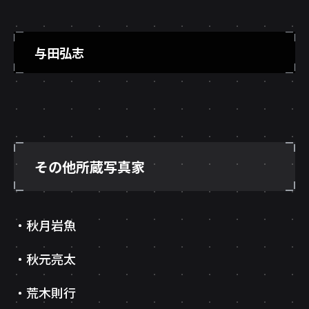
与田弘志
その他所蔵写真家
秋月岩魚
秋元亮太
荒木則行