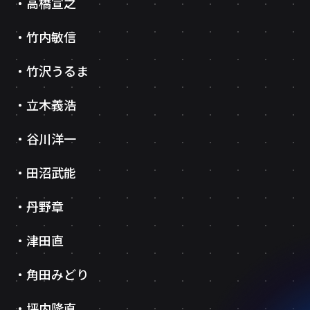
高橋宣之
竹内敏信
竹沢うるま
立木義浩
谷川洋一
田沼武能
丹野章
津田直
角田みどり
坪内隆直