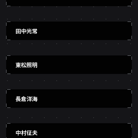
田中光常
東松照明
長倉洋海
中村征夫