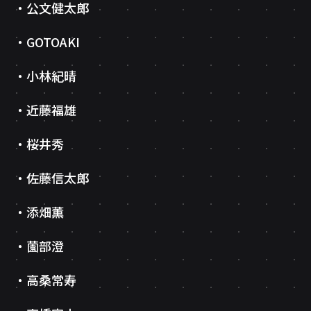
公文健太郎
GOTOAKI
小林紀晴
近藤福雄
桜井秀
佐藤信太郎
添畑薫
薗部澄
高桑常寿