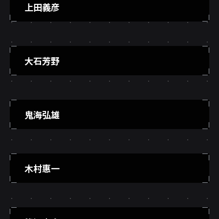
上田義彦
大石芳野
鬼海弘雄
木村惠一