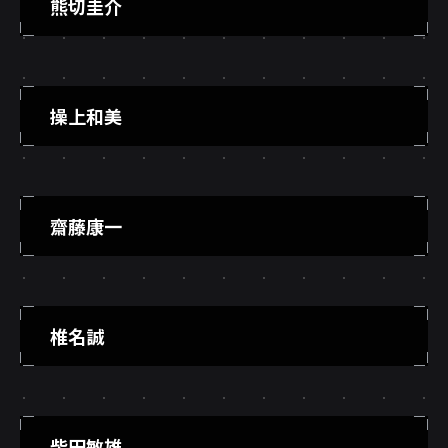
熊切圭介
操上和美
齋藤康一
椎名誠
柴田敏雄