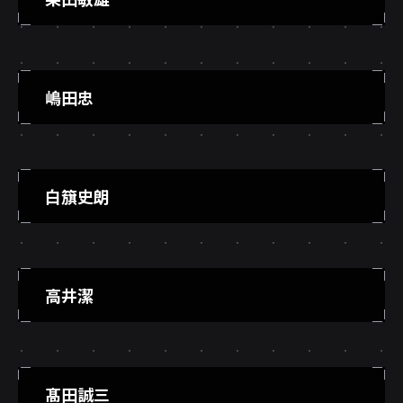
嶋田忠
白簱史朗
高井潔
髙田誠三