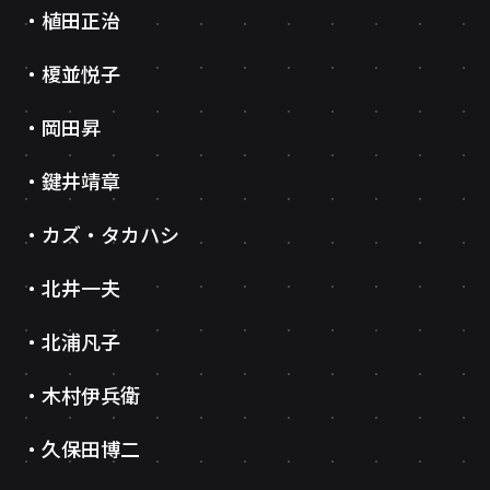
植田正治
榎並悦子
岡田昇
鍵井靖章
カズ・タカハシ
北井一夫
北浦凡子
木村伊兵衛
久保田博二