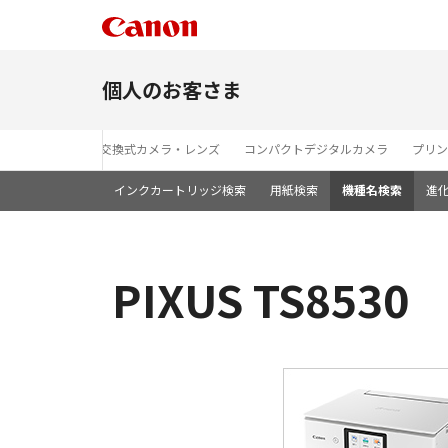
個人のお客さま
レンズ交換式カメラ・レンズ
コンパクトデジタルカメラ
プリン
インクカートリッジ検索
用紙検索
機種名検索
進
PIXUS TS853