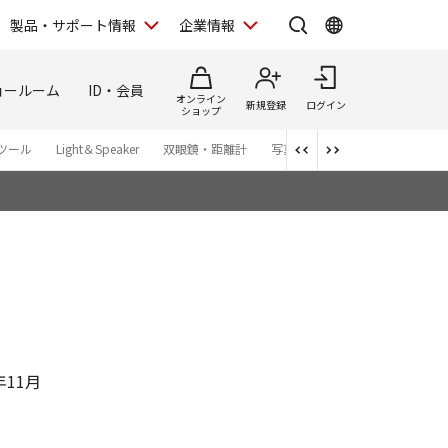
製品・サポート情報
企業情報
ョールーム
ID・会員
オンライン
新規登録
ログイン
ショップ
ツール
Light＆Speaker
双眼鏡・距離計
写真集
アプリ・ソフトウエ
年11月