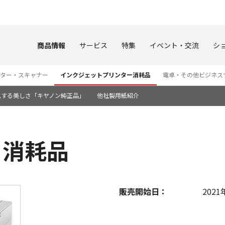
このページの本文へ
商品情報
サービス
特集
イベント・交流
シ
ター・スキャナー
インクジェットプリンター消耗品
電卓・その他ビジネス
化する美しさ「キヤノン純正品」
他社製用紙紹介
0 消耗品
販売開始日：
2021