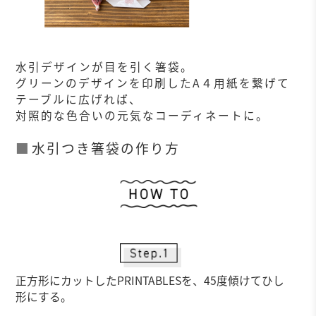
水引デザインが目を引く箸袋。
グリーンのデザインを印刷したA４用紙を繋げて
テーブルに広げれば、
対照的な色合いの元気なコーディネートに。
水引つき箸袋の作り方
作
正方形にカットしたPRINTABLESを、45度傾けてひし
形にする。