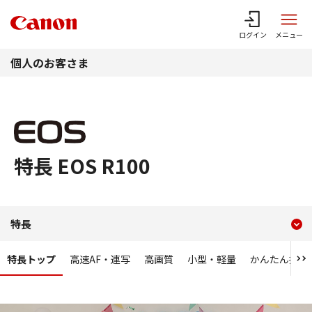
このページの本文へ
ログイン
メニュー
個人のお客さま
特長 EOS R100
現在のコンテンツ
特長 EOS R100
特長
コンテンツメニュー
特長トップ
高速AF・連写
高画質
小型・軽量
かんたん操作