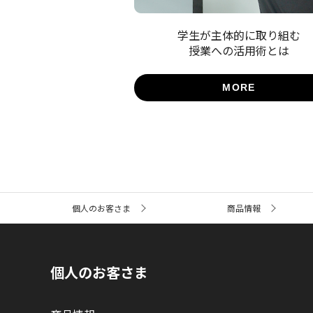
学生が主体的に取り組む
授業への活用術とは
MORE
サ
個人のお客さま
商品情報
イ
ト
内
の
現
個人のお客さま
在
位
置