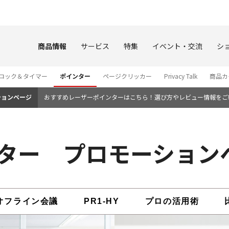
このページの本文へ
商品情報
サービス
特集
イベント・交流
シ
ロック＆タイマー
ポインター
ページクリッカー
Privacy Talk
商品カ
ションページ
おすすめレーザーポインターはこちら！選び方やレビュー情報をご
ター プロモーション
オフライン会議
PR1-HY
プロの活用術