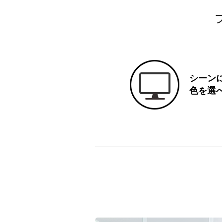
シーン
色を選