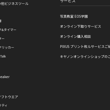
サービス
の他ビジネスツール
写真教室 EOS学園
書
オンライン下取りサービス
ク&タイマー
オンライン購入相談
ター
PIXUS プリント枚ルサービスご
クリッカー
 Talk
キヤノンオンラインショップの
eaker
ソフトウエア
リティ