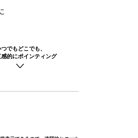
に
いつでもどこでも、
直感的にポインティング