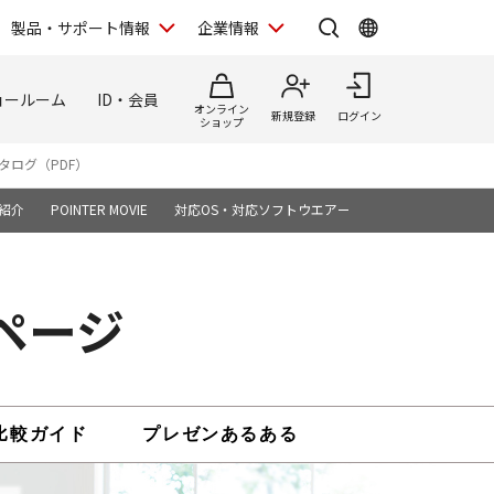
製品・サポート情報
企業情報
ョールーム
ID・会員
オンライン
新規登録
ログイン
ショップ
タログ（PDF）
紹介
POINTER MOVIE
対応OS・対応ソフトウエア一覧
ページ
比較ガイド
プレゼンあるある