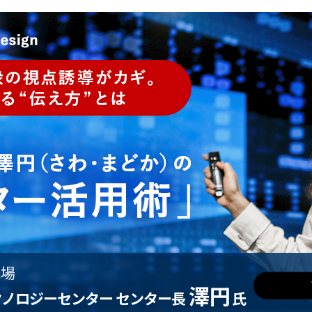
現場
澤円
クノロジーセンター
センター長
氏