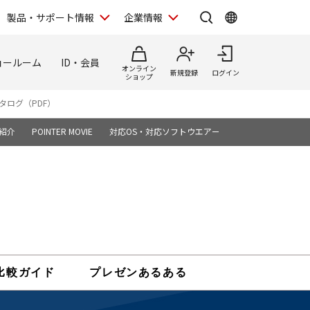
製品・サポート情報
企業情報
ョールーム
ID・会員
オンライン
新規登録
ログイン
ショップ
タログ（PDF）
紹介
POINTER MOVIE
対応OS・対応ソフトウエア一覧
比較ガイド
プレゼンあるある