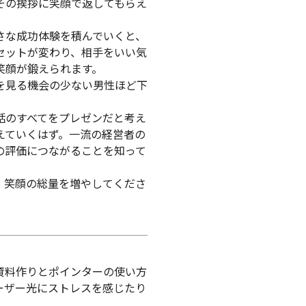
その挨拶に笑顔で返してもらえ
。
さな成功体験を積んでいくと、
セットが変わり、相手をいい気
笑顔が鍛えられます。
を見る機会の少ない男性ほど下
話のすべてをプレゼンだと考え
えていくはず。一流の経営者の
の評価につながることを知って
、笑顔の総量を増やしてくださ
。
資料作りとポインターの使い方
ーザー光にストレスを感じたり