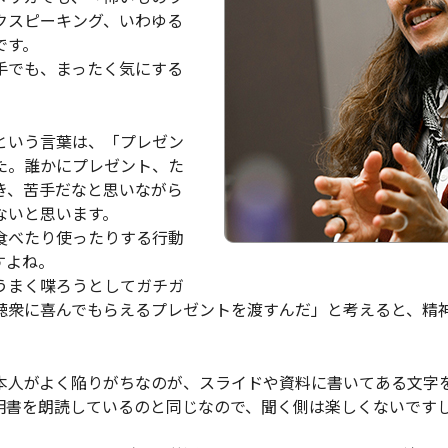
クスピーキング、いわゆる
です。
手でも、まったく気にする
という言葉は、「プレゼン
た。誰かにプレゼント、た
き、苦手だなと思いながら
ないと思います。
食べたり使ったりする行動
すよね。
うまく喋ろうとしてガチガ
聴衆に喜んでもらえるプレゼントを渡すんだ」と考えると、精
本人がよく陥りがちなのが、スライドや資料に書いてある文字
明書を朗読しているのと同じなので、聞く側は楽しくないです