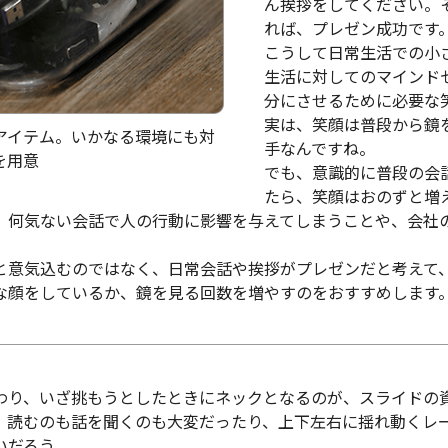
ん挨拶をしてください。
れば、プレゼン成功です
こうして日常生活での小
生活に対してのマインド
分にさせるために必要な
実は、笑顔は普段から鏡
アイテム。いかなる環境にも対
手なんですね。
を用意
でも、意識的に普段の会
たら、笑顔はおのずと増
、何気ない会話で人の行動に影響を与えてしまうことや、会社
と意気込むのではなく、日常会話や挨拶がプレゼンだと考えて
な顔をしているか、鏡を見る回数を増やすのをおすすめします
わり、いざ挑もうとしたときにネックとなるのが、スライドの
、読むのも話を聞くのも大変だったり、上下左右に揺れ動くレ
いだろう。