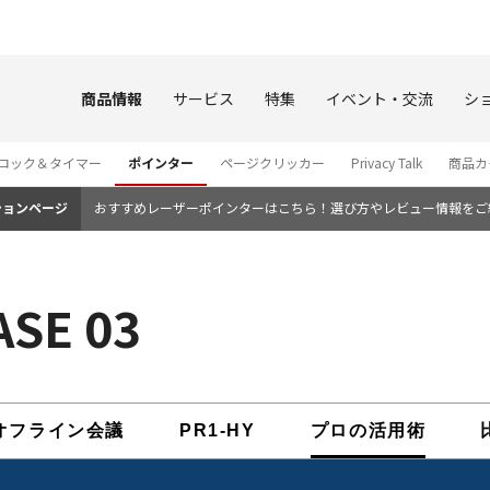
このページの本文へ
商品情報
サービス
特集
イベント・交流
シ
ロック＆タイマー
ポインター
ページクリッカー
Privacy Talk
商品カ
ションページ
おすすめレーザーポインターはこちら！選び方やレビュー情報をご
SE 03
オフライン会議
PR1-HY
プロの活用術