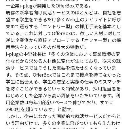
ー企業i-plugが開発したOfferBoxである。
既存の新卒者向け就活サービスのほとんどは、自社を志
望する学生をできるだけ多くWeb上のナビサイトに呼び
集めて選考する「エントリー型」の採用手法を基本とし
ている。これに対してOfferBoxは、欲しい人材に対して
逆に企業側から直接アプローチする「オファー型」の採
用手法をとっているのが最大の特徴だ。
i-plugの中野社長は「多くの企業において事業環境の変
化などから求める人材像に変化が生じており、従来の就
活サービスではそうした需要を満たせなくなっていま
す。その点、OfferBoxではこれまで接点を持てなかった
学生に出会える、学生の志望と実際の仕事のミスマッチ
を防ぐことができるといった特徴があり、採用担当者を
はじめとした企業から高い評価をいただいています。利
用企業数は毎年2倍近いペースで伸びており、すでに
2900社を超えています」と話す。
しかし、従来になかった画期的な就活サービスだからと
いう理由だけで、多くの企業に飛びついてもらえたわけ