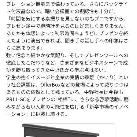
ブレーション機能まで備わっている。さらにバックライ
ト付液晶なので、暗い会議室での視認性も十分だ。
「時間を気にする素振りを見せないのもプロですから、
プレゼン途中で腕時計を見るのは好ましくありません。
あたかも体感によって制限時間ちょうどにプレゼンを終
えたように演出できれば、聞き手の話し手への印象はさ
らに高まります」
強い信念と細やかな気配り、そしてプレゼンツールへの
徹底したこだわりなど、さまざまなビジネスシーンで成
功を勝ち取ってきた中野氏から学ぶ点は多い。
学生の抱くイメージと企業の実情の乖離（かいり）とい
う社会課題は、OfferBoxなどの登場によって減りつつは
あるものの依然として残っている。中野社長は今後も
PR11-GCをプレゼンの“相棒”に、さらなる啓蒙活動に励
みながら若い人財の可能性を広げる「新卒市場のイノベ
ーション」に挑戦し続ける。