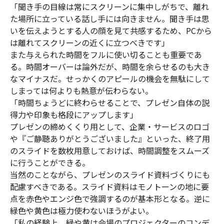
「聞き手の目線は常にスクリーンに集中しがちで、離れ
た場所に立っている話し手には向きません。聞き手は思
いを伝えようとする人の顔を見て共感するため、PCから
は離れてスクリーンの近くに立つべきです」
また与えられた時間をフルに使い切ることも重要であ
る。時間オーバーは論外だが、時間を余らせるのも大き
なマイナスだ。せっかくのアピールの機会を無駄にして
しまっては何よりも熱意が伝わらない。
「時間ちょうどに終わらせることで、プレゼン自体の説
得力や印象も格段にアップします」
プレゼンの締めくくり用として、企業・サービスのロゴ
や『ご静聴ありがとうございました』といった、終了用
のスライドを数枚用意しておけば、時間調整をスムーズ
に行うことができる。
当然のことながら、プレゼンのスライド資料づくりにも
配慮すべきである。スライド資料はモノトーンの地に要
点を赤色やエンジ色で強調するのが基本形となる。逆に
緑色や黄色は極力使わないほうがよい。
「私の経験上、緑や黄は会場のプロジェクターのコンデ