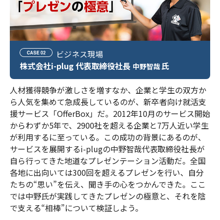
ビジネス現場
株式会社i-plug 代表取締役社長
氏
中野智哉
人材獲得競争が激しさを増すなか、企業と学生の双方か
ら人気を集めて急成長しているのが、新卒者向け就活支
援サービス「OfferBox」だ。2012年10月のサービス開始
からわずか5年で、2900社を超える企業と7万人近い学生
が利用するに至っている。この成功の背景にあるのが、
サービスを展開するi-plugの中野智哉代表取締役社長が
自ら行ってきた地道なプレゼンテーション活動だ。全国
各地に出向いては300回を超えるプレゼンを行い、自分
たちの“思い”を伝え、聞き手の心をつかんできた。ここ
では中野氏が実践してきたプレゼンの極意と、それを陰
で支える“相棒”について検証しよう。