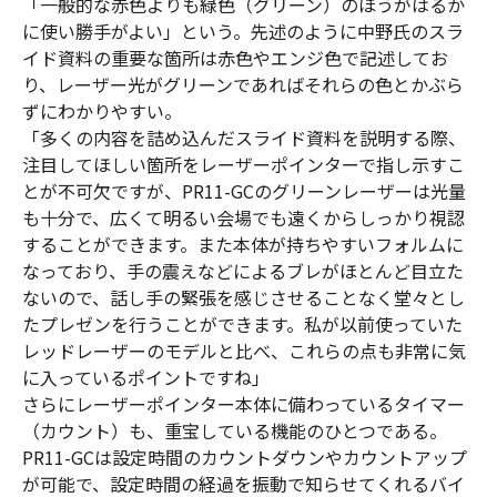
「一般的な赤色よりも緑色（グリーン）のほうがはるか
に使い勝手がよい」という。先述のように中野氏のスラ
イド資料の重要な箇所は赤色やエンジ色で記述してお
り、レーザー光がグリーンであればそれらの色とかぶら
ずにわかりやすい。
「多くの内容を詰め込んだスライド資料を説明する際、
注目してほしい箇所をレーザーポインターで指し示すこ
とが不可欠ですが、PR11-GCのグリーンレーザーは光量
も十分で、広くて明るい会場でも遠くからしっかり視認
することができます。また本体が持ちやすいフォルムに
なっており、手の震えなどによるブレがほとんど目立た
ないので、話し手の緊張を感じさせることなく堂々とし
たプレゼンを行うことができます。私が以前使っていた
レッドレーザーのモデルと比べ、これらの点も非常に気
に入っているポイントですね」
さらにレーザーポインター本体に備わっているタイマー
（カウント）も、重宝している機能のひとつである。
PR11-GCは設定時間のカウントダウンやカウントアップ
が可能で、設定時間の経過を振動で知らせてくれるバイ