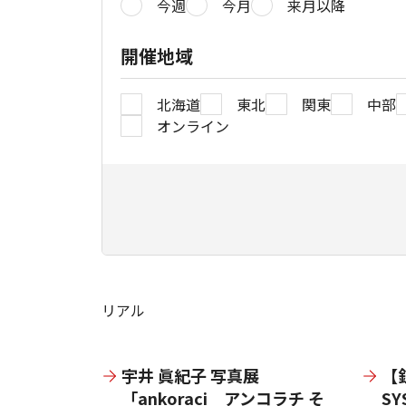
今週
今月
来月以降
開催地域
北海道
東北
関東
中部
オンライン
リアル
宇井 眞紀子 写真展
【
「ankoraci アンコラチ そ
S