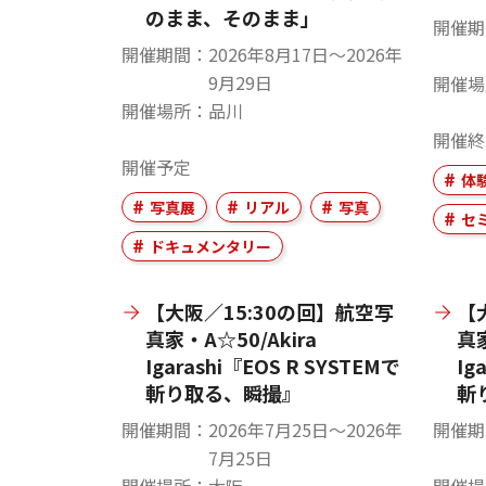
のまま、そのまま」
開催期
開催期間
2026年8月17日〜2026年
9月29日
開催場
開催場所
品川
開催終
開催予定
体
写真展
リアル
写真
セ
ドキュメンタリー
【大阪／15:30の回】航空写
【
真家・A☆50/Akira
真家
Igarashi『EOS R SYSTEMで
Ig
斬り取る、瞬撮』
斬
開催期間
2026年7月25日〜2026年
開催期
7月25日