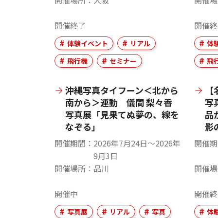
開催場所
大阪
開催場
開催終了
開催終
体験イベント
リアル
体
飛行機
セミナー
飛
沖縄写真タイフーン＜北から
【
南から＞連動 儀間 梨々香
写
写真展「見果てぬ夢の、線を
品
なぞる」
影
開催期間
2026年7月24日〜2026年
開催期
9月3日
開催場所
品川
開催場
開催中
開催終
写真展
リアル
写真
体