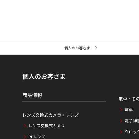
サ
個人のお客さま
イ
ト
内
の
現
個人のお客さま
在
位
置
商品情報
電卓・そ
電卓
レンズ交換式カメラ・レンズ
電子辞
レンズ交換式カメラ
クロッ
RFレンズ