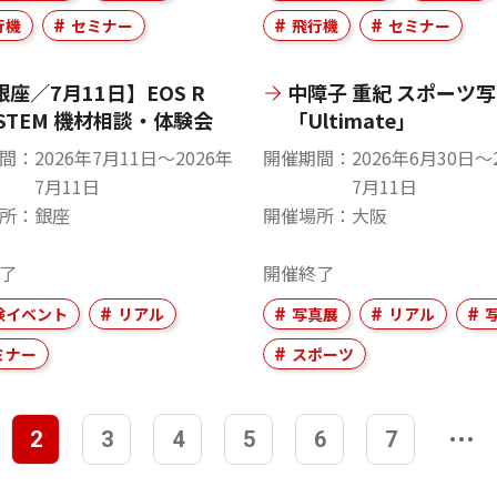
行機
セミナー
飛行機
セミナー
銀座／7月11日】EOS R
中障子 重紀 スポーツ
YSTEM 機材相談・体験会
「Ultimate」
間
2026年7月11日〜2026年
開催期間
2026年6月30日〜
7月11日
7月11日
所
銀座
開催場所
大阪
了
開催終了
験イベント
リアル
写真展
リアル
ミナー
スポーツ
2
3
4
5
6
7