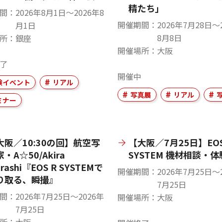
精たち」
間
2026年8月1日〜2026年8
開催期間
2026年7月28日〜
月1日
8月8日
所
銀座
開催場所
大阪
了
開催中
験イベント
リアル
写真展
リアル
ミナー
大阪／10:30の回】航空写
【大阪／7月25日】EOS
・A☆50/Akira
SYSTEM 機材相談・
arashi『EOS R SYSTEMで
開催期間
2026年7月25日〜
り取る、瞬撮』
7月25日
間
2026年7月25日〜2026年
開催場所
大阪
7月25日