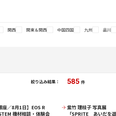
関西
関東＆関西
中国四国
九州
品川
585
絞り込み結果：
件
銀座／8月1日】EOS R
紫竹 理枝子 写真展
YSTEM 機材相談・体験会
「SPRITE あいだを