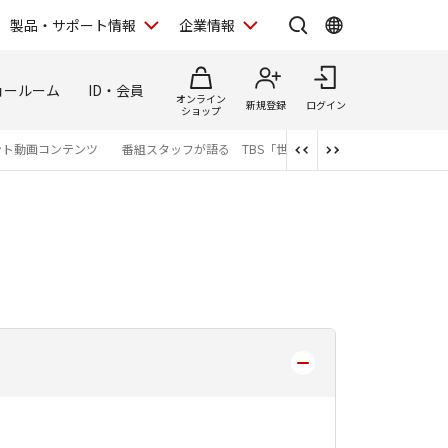
製品・サポート情報
企業情報
ョールーム
ID・会員
オンライン
新規登録
ログイン
ショップ
ント動画コンテンツ
番組スタッフが語る TBS「世界遺産」制作の裏側