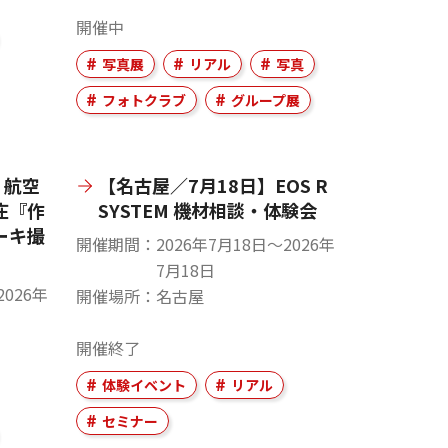
開催中
写真展
リアル
写真
フォトクラブ
グループ展
】航空
【名古屋／7月18日】EOS R
庄『作
SYSTEM 機材相談・体験会
ーキ撮
開催期間
2026年7月18日〜2026年
7月18日
2026年
開催場所
名古屋
開催終了
体験イベント
リアル
セミナー