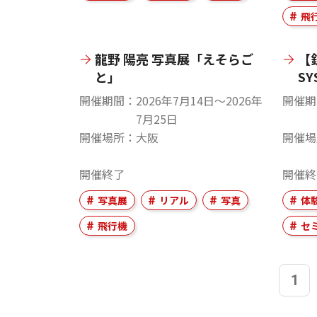
飛
龍野 陽亮 写真展「えそらご
【
と」
S
開催期間
2026年7月14日〜2026年
開催期
7月25日
開催場所
大阪
開催場
開催終了
開催終
写真展
リアル
写真
体
飛行機
セ
1