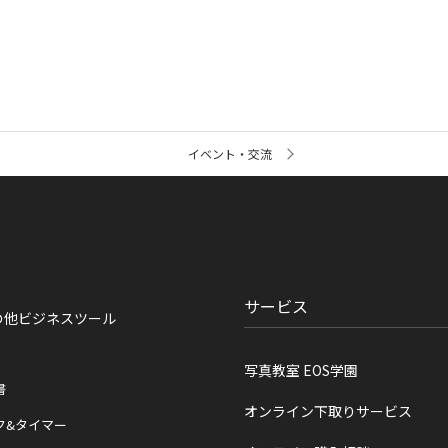
イベント・交流
サービス
の他ビジネスツール
写真教室 EOS学園
書
オンライン下取りサービス
ク&タイマー