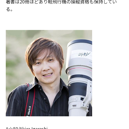
著書は20冊ほどあり軽飛行機の操縦資格も保持してい
る。
A☆50/Akira Igarashi