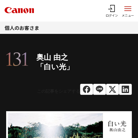
このページの本文へ
ログイン
メニュー
個人のお客さま
奥山 由之
「白い光」