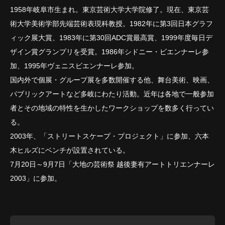
1958年岐阜市生まれ。東京芸術大学大学院修了。現在、東京芸
術大学美術学部先端芸術表現科教授。1982年に第3回日本グラフ
ィック展大賞、1983年に第30回ADC賞最高賞、1999年度毎日デ
ザイン賞グランプリを受賞。1986年シドニー・ビエンナーレ参
加、1995年ヴェニスビエンナーレ参加。
国内外で個展・グループ展を多数開催する他、舞台美術、映画、
パブリックアートなど多岐にわたり活動。近年は各地で一般参加
者とその地域の特性を生かしたワークショップを数多く行ってい
る。
2003年、「ストリートスケープ・プロジェクト」に参加、六本
木ヒルズにベンチが設置されている。
7月20日～9月7日「大地の芸術祭 越後妻有アートトリエンナーレ
2003」に参加。