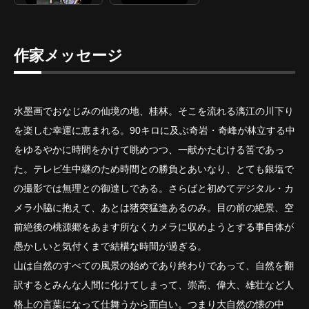
作家メッセージ
水墨画でおなじみの仙境の地、桂林。そこを流れる漓江の川下り
を楽しむ幸運に恵まれる。90キロに及ぶ奇岩・奇峰が林立する中
をゆるやかに時間をかけて眺めつつ、一献かたむける筈であっ
た。テレビ生中継のため時間との勝負とあいなり、とても銀塩で
の撮影では無理との御達しである。さらばと初めてデジタル・カ
メラ小脇に抱えて、あとは猪突猛進あるのみ。目の前の絶景、空
前絶後の桃源郷をあます所なくカメラに収めようとする事自体が
愚かしいと気付くまで結構な時間が過ぎる。
山は自然のすべての風景の始めであり終わりであって、自然を翻
訳するとみんな人間に化けてしまって、崇高、偉大、雄壮など人
格上の言葉になって仕舞うから面白い。つまり大自然の懐の中