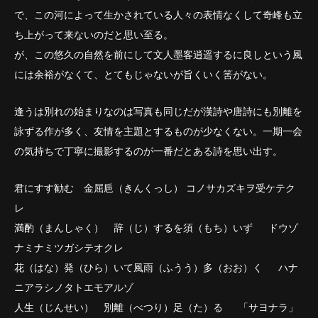
で、この河によって生かされている人々の表情なくして奇峰も立
ち上がって来ないのだと思い至る。
が、この悠久の自然を前にして文人墨客逍遥するに良しという風
には余裕がなくて、とてもじゃないが旨くいく筈がない。
逢うは別れの始まりなのは写真も同じだが漢詩や唐詩にも別離を
詠ずる作が多く、友情を主題とするものが少なくない。一期一会
の気持ちで丁寧に撮影するのが一番だとある詩を思い出す。
君にすす勧む 金屈巵（きんくっし） コノサカズキヲ受ケテク
レ
満酌（まんしゃく） 辞（じ）するを須（もち）いず ドウゾ
ナミナミツガシテオクレ
花（はな）発（ひら）いて風雨（ふうう）多（おお）く ハナ
ニアラシノタトエモアルゾ
人生（じんせい） 別離（べつり）足（た）る 「サヨナラ」